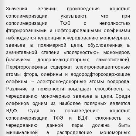
Значения величин произведения констант
сополимеризации указывают, что при
сополимеризации ТФЭ с неполностью
фторированными и нефторированными олефинами
наблюдается тенденция к чередованию мономерных
звеньев в полимерной цепи, обусловленная в
значительной степени «полярностью» мономеров
(наличием донорно-акцепторных заместителей).
Перфторолефины содержат электроноакцепторные
атомы фтора, олефины и водородфторсодержащие
олефины — электроно-донорные атомы водорода.
Различие в полярности повышает способность к
чередованию мономерных звеньев в цепи. Среди
олефинов одним из наиболее полярных является
ВДФ. Судя по произведению констант
сополимеризации ТФЭ и ВДФ, склонность к
чередованию данной пары должна быть
минимальной, а распределение мономерных