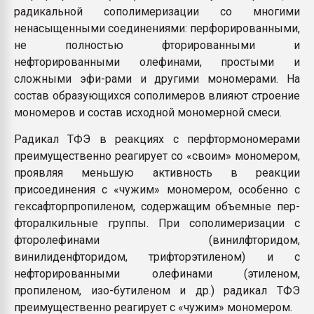
радикальной сополимеризации со многими
Всё, что касается выду
бутылок
ненасыщенными соединениями: перфорированными,
не полностью фторированными и
нефторированными олефинами, простыми и
ПЕРЕЙТИ НА 
сложными эфи-рами и другими мономерами. На
состав образующихся сополимеров влияют строение
мономеров и состав исходной мономерной смеси.
Радикал ТФЭ в реакциях с перфтормономерами
преимущественно реагирует со «своим» мономером,
проявляя меньшую активность в реакции
присоединения с «чужим» мономером, особенно с
гексафторпропиленом, содержащим объемные пер-
фторалкильные группы. При сополимеризации с
фторолефинами (винилфторидом,
винилиденфторидом, трифторэтиленом) и с
нефторированными олефинами (этиленом,
пропиленом, изо-бутиленом и др.) радикал ТФЭ
преимущественно реагирует с «чужим» мономером.