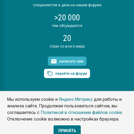
специалистов в день на нашем форуме
>20 000
тем обсуждается
20
стран со всего мира
написать нам
перейти на форум
Мы используем cookie и
Яндекс.Метрику
для работы и
ПластЭксперт © 2006. Все права защищены
анализа сайта. Продолжая пользоваться сайтом, вы
Разрешается копирование материалов сайта с обязательной
ссылкой на www.e-plastic.ru
соглашаетесь с
Политикой в отношении файлов cookie
.
Отключение cookie возможно в настройках браузера.
Разработка сайта
ПРИНЯТЬ