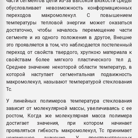
части сегментов цепи из-за высокой вязкости среды
обусловливает невозможность конформационных
переходов макромолекул. С повышением
температуры тепловой энергии может оказаться
достаточно, чтобы началось перемещение части
сегменте и из одного положения в другое, Внешне
это проявляется в том, что наблюдается постепенный
переход от свойств твердого, хрупкою материала к
свойствам более мягкого пластического тел д.
Среднее значение некоторой области температур, в
которой наступает сегментальная подвижность
макромолекул, называют температурой стеклования
Тс.
У линейных полимеров температура стеклования
зависит от молекулярной массы, увеличиваясь с ее
ростом, Когда же молекулярная масса полимера
достигает значения, при котором начинает
проявляться гибкость макромолекул, Тс принимает
неизменное значение, У пространственных