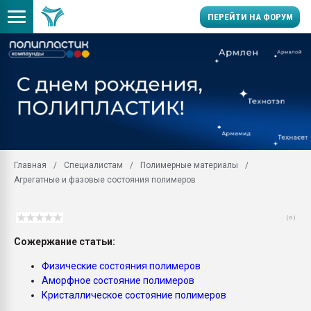
ПЕРЕЙТИ НА ФОРУМ
Помощь в подборе мат
Вакуум-формовочные 
ближайшее подмосковье
Подмосковье, Москва
28.07.2026 Автоматиза
первый план в перераб
Главная
Специалистам
Полимерные материалы
пластмасс
Агрегатные и фазовые состояния полимеров
28.07.2026 "Техноникол
ситуацией на строител
( 0 )
Всё, что касается выду
бутылок
Сожержание статьи:
Материал поверхности 
Физические состояния полимеров
вакуумного формовани
Аморфное состояние полимеров
Кристаллическое состояние полимеров
Продам отходы Компо
поликарбоната и АБС-п