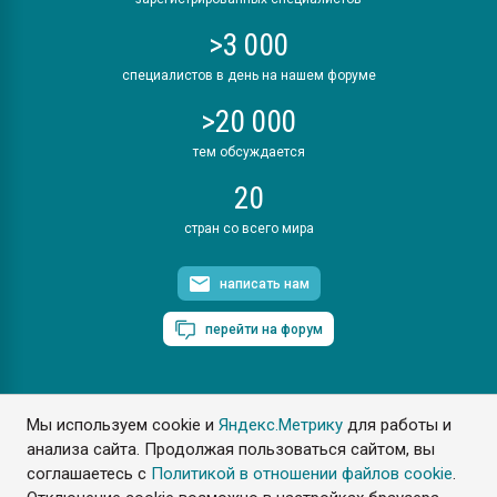
>3 000
специалистов в день на нашем форуме
>20 000
тем обсуждается
20
стран со всего мира
написать нам
перейти на форум
Мы используем cookie и
Яндекс.Метрику
для работы и
ПластЭксперт © 2006. Все права защищены
анализа сайта. Продолжая пользоваться сайтом, вы
Разрешается копирование материалов сайта с обязательной
ссылкой на www.e-plastic.ru
соглашаетесь с
Политикой в отношении файлов cookie
.
Разработка сайта