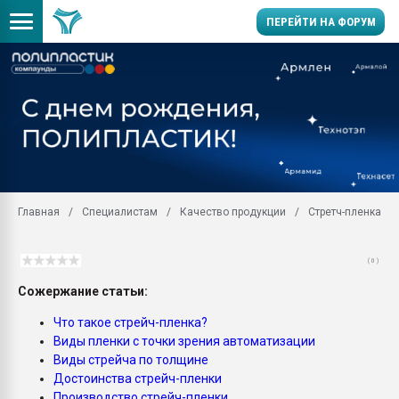
ПЕРЕЙТИ НА ФОРУМ
11.09.2020 Нанотрубки
универсальны, что рос
умельцы изготовили м
колонок полностью из 
Продажа готового бизн
производство SPC лам
цикла
Главная
Специалистам
Качество продукции
Стретч-пленка
29.07.2026 ФРП помог 
заводу пластмасс" зах
ППЭ
( 0 )
Сожержание статьи:
Помощь в подборе мат
Что такое стрейч-пленка?
Вакуум-формовочные 
ближайшее подмосковье
Виды пленки с точки зрения автоматизации
Подмосковье, Москва
Виды стрейча по толщине
Достоинства стрейч-пленки
28.07.2026 Автоматиза
Производство стрейч-пленки
первый план в перераб