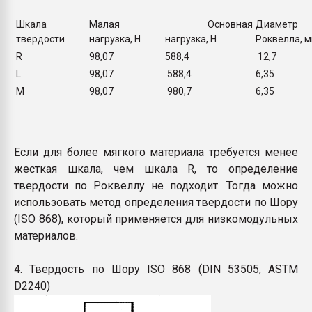
Шкала
Малая
Основная
Диаметр
твердости
нагрузка, Н
нагрузка, Н
Роквелла, 
R
98,07
588,4
12,7
L
98,07
588,4
6,35
М
98,07
980,7
6,35
Если для более мягкого материала требуется менее
жесткая шкала, чем шкала R, то определение
твердости по Роквеллу не подходит. Тогда можно
использовать метод определения твердости по Шору
(ISO 868), который применяется для низкомодульных
материалов.
4. Твердость по Шору ISO 868 (DIN 53505, ASTM
D2240)