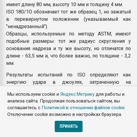
имеет длину 80 мм, высоту 10 мм и толщину 4 мм.
ISO 180/1O обозначает тот же образец 1, но зажатый
в перевернутом положении (указываемый как
"ненадрезанный").
Образцы, используемые по методу ASTM, имеют
подобные размеры: тот же радиус скругления у
основания надреза и ту же высоту, но отличатся по
длине - 63,5 мм и, что более важно, по толщине - 3,2
мм.
Результаты испытаний по ISO определяют как
энергию удара в джоулях, затраченную на
разрушение испытуемого образца, деленную на
Мы используем cookie и
Яндекс.Метрику
для работы и
площадь поперечного сечения образца в месте
анализа сайта. Продолжая пользоваться сайтом, вы
надреза. Результат выражают в колоджоулях на
соглашаетесь с
Политикой в отношении файлов cookie
.
квадратный метр: кДж/м2.
Отключение cookie возможно в настройках браузера.
Результаты испытаний по методу ASTM определяют
ПРИНЯТЬ
как энергию удара в джоулях, деленную на длину