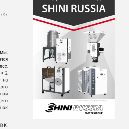
( 0 )
рмы.
тся
есс.
 < 2
т на
кого
 при
его
енок
.К.