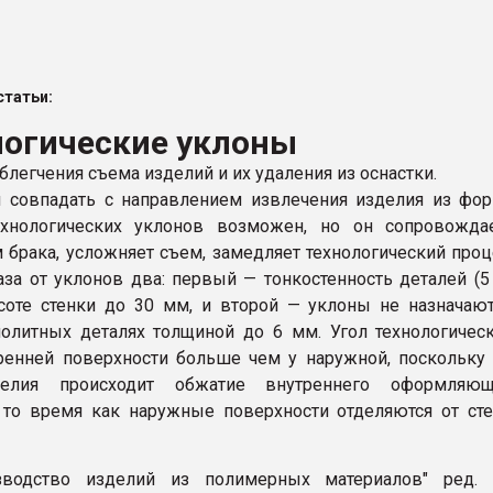
рный цвет
ФОРУМ
татьи:
логические уклоны
блегчения съема изделий и их удаления из оснастки.
 совпадать с направлением извлечения изделия из фо
ехнологических уклонов возможен, но он сопровождае
 брака, усложняет съем, замедляет технологический проц
аза от уклонов два: первый — тонкостенность деталей (5
оте стенки до 30 мм, и второй — уклоны не назначаю
олитных деталях толщиной до 6 мм. Угол технологичес
ренней поверхности больше чем у наружной, поскольку
делия происходит обжатие внутреннего оформляющ
 то время как наружные поверхности отделяются от ст
изводство изделий из полимерных материалов" ред. В