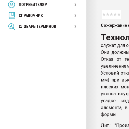
ПОТРЕБИТЕЛЯМ
Armaloy PC/ABS-1IM че
СПРАВОЧНИК
ПЕРЕЙТИ НА 
Сожержание с
СЛОВАРЬ ТЕРМИНОВ
Техно
служат для о
Они должны
Отказ от т
увеличением
Условий отк
мм) при выс
плоских мон
уклона внут
усадке из
элемента, в
формы.
Лит.: "Про