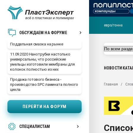
евро/тонна
Помощь в подборе мат
ОБСУЖДАЕМ НА ФОРУМЕ
Вакуум-формовочные 
Поддельная смазка на рынке
ближайшее подмосковье
Подмосковье, Москва
11.09.2020 Нанотрубки настолько
универсальны, что российские
28.07.2026 Автоматиза
умельцы изготовили мембраны для
первый план в перераб
НОВОСТИ
КАТА
колонок полностью из них
пластмасс
Продажа готового бизнеса -
28.07.2026 "Техноникол
Главная
Сло
производство SPC ламината полного
ситуацией на строител
цикла
Всё, что касается выду
бутылок
ПЕРЕЙТИ НА ФОРУМ
Материал поверхности 
вакуумного формовани
Список
СПЕЦИАЛИСТАМ
Продам отходы Компо
поликарбоната и АБС-п