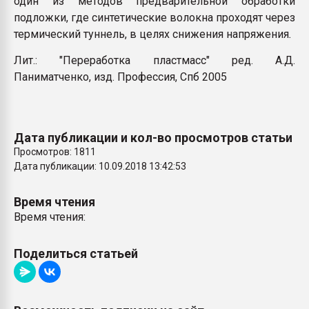
один из методов предварительной обработки
Всё, что касается выду
подложки, где синтетические волокна проходят через
бутылок
термический туннель, в целях снижения напряжения
.
Лит.: "Переработка пластмасс" ред. А.Д.
ПЕРЕЙТИ НА 
Паниматченко, изд. Профессия, Спб 2005
Дата публикации и кол-во просмотров статьи
Просмотров: 1811
Дата публикации: 10.09.2018 13:42:53
Время чтения
Время чтения:
Поделиться статьей