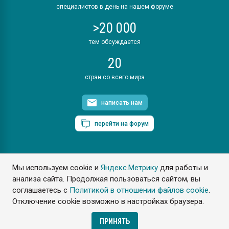
специалистов в день на нашем форуме
>20 000
тем обсуждается
20
стран со всего мира
написать нам
перейти на форум
Мы используем cookie и
Яндекс.Метрику
для работы и
ПластЭксперт © 2006. Все права защищены
анализа сайта. Продолжая пользоваться сайтом, вы
Разрешается копирование материалов сайта с обязательной
ссылкой на www.e-plastic.ru
соглашаетесь с
Политикой в отношении файлов cookie
.
Отключение cookie возможно в настройках браузера.
Разработка сайта
ПРИНЯТЬ