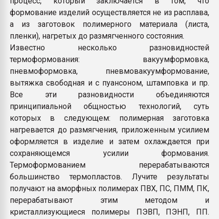
процесс, который заключается в том, что
Всё, что касается выду
формование изделий осуществляется не из расплава,
бутылок
а из заготовок полимерного материала (листа,
пленки), нагретых до размягченного состояния
.
ПЕРЕЙТИ НА 
Известно несколько разновидностей
термоформования: вакуумформовка,
пневмоформовка, пневмовакуумформование,
вытяжка свободная и с пуансоном, штамповка и пр.
Все эти разновидности объединяются
принципиальной общностью технологий, суть
которых в следующем: полимерная заготовка
нагревается до размягчения, приложенным усилием
оформляется в изделие и затем охлаждается при
сохраняющемся усилии формования.
Термоформованием перерабатываются
большинство термопластов. Лучите результаты
получают на аморфных полимерах ПВХ, ПС, ПММ, ПК,
перерабатывают этим методом и
кристаллизующиеся полимеры ПЭВП, ПЭНП, ПП.