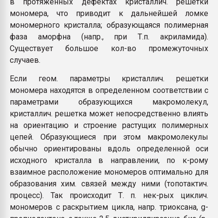
в протяженных дефектах кристаллич. решетки
мономера, что приводит к дальнейшей ломке
мономерного кристалла; образующаяся полимерная
фаза аморфна (напр., при Т.п. акриламида).
Существует большое кол-во промежуточных
случаев.
Если геом. параметры кристаллич. решетки
мономера находятся в определенном соответствии с
параметрами образующихся макромолекул,
кристаллич. решетка может непосредственно влиять
на ориентацию и строение растущих полимерных
цепей. Образующиеся при этом макромолекулы
обычно ориентированы вдоль определенной оси
исходного кристалла в направлении, по к-рому
взаимное расположение мономеров оптимально для
образования хим. связей между ними (топотактич.
процесс). Так происходит Т. п. нек-рых циклич.
мономеров с раскрытием цикла, напр. триоксана, g-