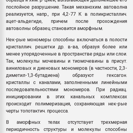
послойное разрушение. Такая механохим. автоволна
реализуется, напр., при 4,2-77 К в поликристаллич.
ацет-альдегиде, причем после прохождения
автоволны образец становится аморфным.
Нек-рые мономеры способны включаться в полости
кристаллич. решетки др. в-ва, образуя более или
менее упорядоченные в пространстве ряды или слои.
Так, молекулы мочевины и тиомочевины в присут.
виниловых и диеновых мономеров (в частности, 2,3-
диметил-1,3-бутадиена) образуют гексагон.
кристаллы с каналами, заполненными линейными
последовательностями мономеров. При радиац.
инициировании в этих канальных комплексах
происходит полимеризация, сохраняющая нек-рые
черты топотактич. процесса.
В аморфных телах отсутствует трехмерная
периодичность структуры и молекулы способны