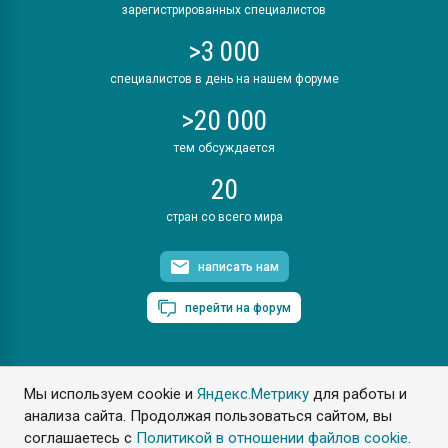
зарегистрированных специалистов
>3 000
специалистов в день на нашем форуме
>20 000
тем обсуждается
20
стран со всего мира
написать нам
перейти на форум
Мы используем cookie и
Яндекс.Метрику
для работы и
ПластЭксперт © 2006. Все права защищены
анализа сайта. Продолжая пользоваться сайтом, вы
Разрешается копирование материалов сайта с обязательной
ссылкой на www.e-plastic.ru
соглашаетесь с
Политикой в отношении файлов cookie
.