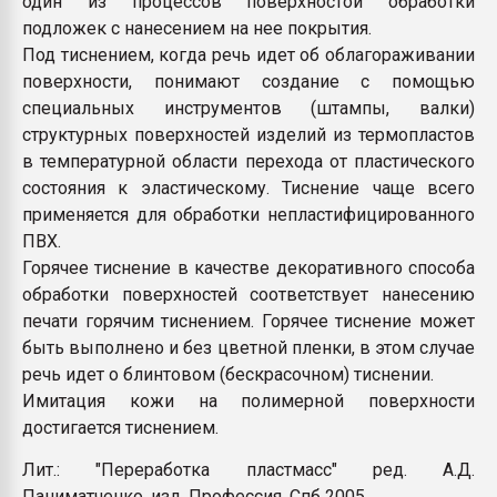
один из процессов поверхностой обработки
Всё, что касается выду
подложек с нанесением на нее покрытия.
бутылок
Под тиснением, когда речь идет об облагораживании
поверхности, понимают создание с помощью
ПЕРЕЙТИ НА 
специальных инструментов (штампы, валки)
структурных поверхностей изделий из термопластов
в температурной области перехода от пластического
состояния к эластическому. Тиснение чаще всего
применяется для обработки непластифицированного
ПВХ.
Горячее тиснение в качестве декоративного способа
обработки поверхностей соответствует нанесению
печати горячим тиснением. Горячее тиснение может
быть выполнено и без цветной пленки, в этом случае
речь идет о блинтовом (бескрасочном) тиснении.
Имитация кожи на полимерной поверхности
достигается тиснением.
Лит.: "Переработка пластмасс" ред. А.Д.
Паниматченко, изд. Профессия, Спб 2005