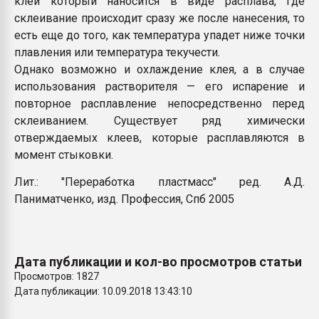
клей который наносится в виде расплава, где
Всё, что касается выду
склеивание происходит сразу же после нанесения, то
бутылок
есть еще до того, как температура упадет ниже точки
плавления или температура текучести
.
ПЕРЕЙТИ НА 
Однако возможно и охлаждение клея, а в случае
использования растворителя — его испарение и
повторное расплавление непосредственно перед
склеиванием. Существует ряд химически
отверждаемых клеев, которые расплавляются в
момент стыковки.
Лит.: "Переработка пластмасс" ред. А.Д.
Паниматченко, изд. Профессия, Спб 2005
Дата публикации и кол-во просмотров статьи
Просмотров: 1827
Дата публикации: 10.09.2018 13:43:10