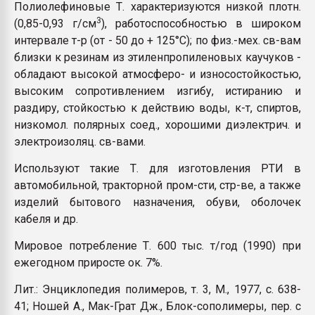
Полиолефиновые Т. характеризуются низкой плотн.
3
(0,85-0,93 г/см
), работоспособностью в широком
интервале т-р (от - 50 до + 125°С); по физ.-мех. св-вам
близки к резинам из этиленпропиленовых каучуков -
обладают высокой атмосферо- и износостойкостью,
высоким сопротивлением изгибу, истиранию и
раздиру, стойкостью к действию воды, к-т, спиртов,
низкомол. полярных соед., хорошими диэлектрич. и
электроизоляц. св-вами.
Используют такие Т. для изготовления РТИ в
автомобильной, тракторной пром-сти, стр-ве, а также
изделий бытового назначения, обуви, оболочек
кабеля и др.
Мировое потребление Т. 600 тыс. т/год (1990) при
ежегодном приросте ок. 7%.
Лит.: Энциклопедия полимеров, т. 3, М., 1977, с. 638-
41; Ношей А., Мак-Грат Дж., Блок-сополимеры, пер. с