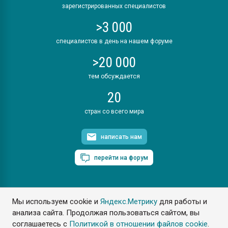
зарегистрированных специалистов
>3 000
специалистов в день на нашем форуме
>20 000
тем обсуждается
20
стран со всего мира
написать нам
перейти на форум
Мы используем cookie и
Яндекс.Метрику
для работы и
ПластЭксперт © 2006. Все права защищены
анализа сайта. Продолжая пользоваться сайтом, вы
Разрешается копирование материалов сайта с обязательной
ссылкой на www.e-plastic.ru
соглашаетесь с
Политикой в отношении файлов cookie
.