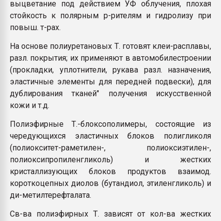
выцветание под действием УФ облучения, плохая
стойкость к полярным р-рителям и гидролизу при
повыш. т-рах.
На основе полиуретановых Т. готовят клеи-расплавы,
разл. покрытия; их применяют в автомобилестроении
(прокладки, уплотнители, рукава разл. назначения,
эластичные элементы для передней подвески), для
дублирования тканей" получения искусственной
кожи и т.д.
Полиэфирные Т.-блоксополимеры, состоящие из
чередующихся эластичных блоков полигликоля
(полиокситет-раметилен-, полиоксиэтилен-,
полиоксипропиленгликоль) и жестких
кристаллизующих блоков продуктов взаимод.
короткоцепных диолов (бутандиол, этиленгликоль) и
ди-метилтерефталата.
Св-ва полиэфирных Т. зависят от кол-ва жестких