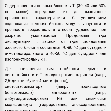
Содержание стирольных блоков в Т. (30, 40 или 50%
по массе) определяет их деформационно-
прочностные характеристики. С увеличением
содержания жестких блоков модуль упругости и
прочность возрастают, а относит. удлинение при
разрыве уменьшается. Предельная т-ра
эксплуатации Т. зависит от т-ры стеклования
жесткого блока и составляет 70-80 °С для бутадиен-
a-метилстирольного и 40-50 °С для бутадиен- или
изопренстирольных Т.
Для повышения хим. стойкости, термо- и
светостойкости в Т. вводят противостарители (напр.,
2,6-ди-трет-бутил-4-метилфенол),
светостабилизаторы (напр., производные
бензотриазола), антиозонанты (напр.,
дибутилдитиокарбамат Ni) или химически
модифицируют (гидрирование, эпоксидирование,
галогенирование, циклизация и т.д.).