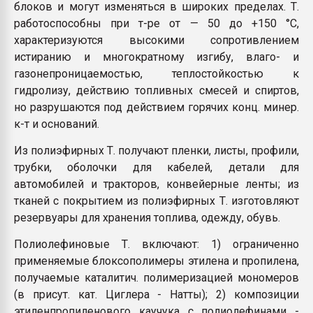
блоков и могут изменяться в широких пределах. Т.
работоспособны при т-ре от — 50 до +150 °С,
характеризуются высокими сопротивлением
истиранию и многократному изгибу, влаго- и
газонепроницаемостью, теплостойкостью к
гидролизу, действию топливных смесей и спиртов,
но разрушаются под действием горячих конц. минер.
к-т и оснований.
Из полиэфирных Т. получают пленки, листы, профили,
трубки, оболочки для кабелей, детали для
автомобилей и тракторов, конвейерные ленты; из
тканей с покрытием из полиэфирных Т. изготовляют
резервуары для хранения топлива, одежду, обувь.
Полиолефиновые Т. включают: 1) ограниченно
применяемые блоксополимеры этилена и пропилена,
получаемые каталитич. полимеризацией мономеров
(в присут. кат. Циглера - Натты); 2) композиции
этиленпропиленового каучука с полиолефинами -