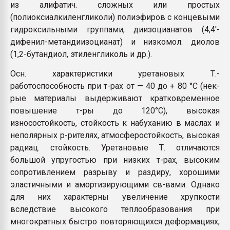
из алифатич. сложных или простых
(полиоксиалкиленгликоли) полиэфиров с концевыми
гидроксильными группами, диизоцианатов (4,4'-
дифенил-метандиизоцианат) и низкомол. диолов
(1,2-бутандиол, этиленгликоль и др.).
Осн. характеристики уретановых Т.-
работоспособность при т-рах от — 40 до + 80 °С (нек-
рые материалы выдерживают кратковременное
повышение т-ры до 120°С), высокая
износостойкость, стойкость к набуханию в маслах и
неполярных р-рителях, атмосферостойкость, высокая
радиац. стойкость. Уретановые Т. отличаются
большой упругостью при низких т-рах, высоким
сопротивлением разрыву и раздиру, хорошими
эластичными и амортизирующими св-вами. Однако
для них характерны увеличение хрупкости
вследствие высокого теплообразования при
многократных быстро повторяющихся деформациях,