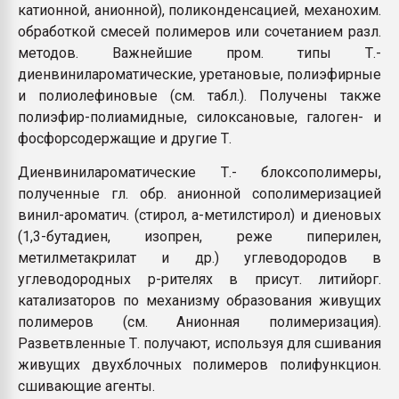
катионной, анионной), поликонденсацией, механохим.
обработкой смесей полимеров или сочетанием разл.
методов. Важнейшие пром. типы Т.-
диенвинилароматические, уретановые, полиэфирные
и полиолефиновые (см. табл.). Получены также
полиэфир-полиамидные, силоксановые, галоген- и
фосфорсодержащие и другие Т.
Диенвинилароматические Т.- блоксополимеры,
полученные гл. обр. анионной сополимеризацией
винил-ароматич. (стирол, a-метилстирол) и диеновых
(1,3-бутадиен, изопрен, реже пиперилен,
метилметакрилат и др.) углеводородов в
углеводородных р-рителях в присут. литийорг.
катализаторов по механизму образования живущих
полимеров (см. Анионная полимеризация).
Разветвленные Т. получают, используя для сшивания
живущих двухблочных полимеров полифункцион.
сшивающие агенты.