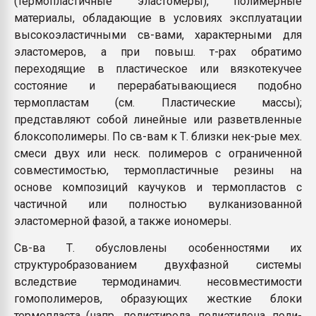
(термопластичные эластомеры), полимерные
Всё, что касается выду
материалы, обладающие в условиях эксплуатации
бутылок
высокоэластичными св-вами, характерными для
эластомеров, а при повыш. т-рах обратимо
ПЕРЕЙТИ НА 
переходящие в пластическое или вязкотекучее
состояние и перерабатывающиеся подобно
термопластам (см. Пластические массы);
представляют собой линейные или разветвленные
блоксополимеры. По св-вам к Т. близки нек-рые мех.
смеси двух или неск. полимеров с ограниченной
совместимостью, термопластичные резины на
основе композиций каучуков и термопластов с
частичной или полностью вулканизованной
эластомерной фазой, а также иономеры.
Св-ва Т. обусловлены особенностями их
структуробразованием двухфазной системы
вследствие термодинамич. несовместимости
гомополимеров, образующих жесткие блоки
термопласта (напр., полистирола, полиэтилена, поли-