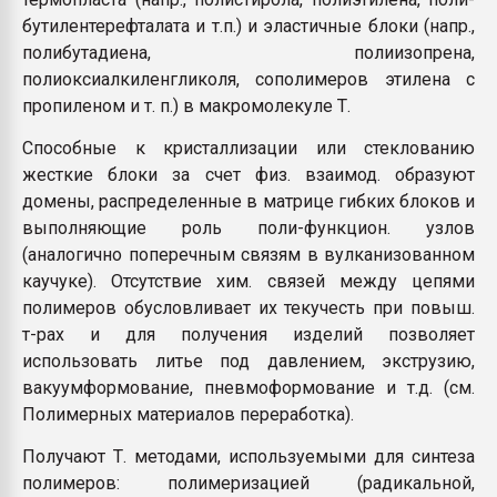
бутилентерефталата и т.п.) и эластичные блоки (напр.,
полибутадиена, полиизопрена,
полиоксиалкиленгликоля, сополимеров этилена с
пропиленом и т. п.) в макромолекуле Т.
Способные к кристаллизации или стеклованию
жесткие блоки за счет физ. взаимод. образуют
домены, распределенные в матрице гибких блоков и
выполняющие роль поли-функцион. узлов
(аналогично поперечным связям в вулканизованном
каучуке). Отсутствие хим. связей между цепями
полимеров обусловливает их текучесть при повыш.
т-рах и для получения изделий позволяет
использовать литье под давлением, экструзию,
вакуумформование, пневмоформование и т.д. (см.
Полимерных материалов переработка).
Получают Т. методами, используемыми для синтеза
полимеров: полимеризацией (радикальной,