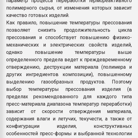
параметр процесса переработки термореактивного
Всё, что касается выду
полимерного сырья, от изменения которых зависит
бутылок
качество готовых изделий.
Как правило, повышение температуры прессования
ПЕРЕЙТИ НА 
позволяет снизить продолжительность цикла
прессования и способствует повышению физико-
механических и электрических свойств изделий,
однако повышение температуры выше
определенного предела ведет к преждевременному
отверждению, деструкции материала (полимера и
других ингредиентов композиции), повышенному
выделению газообразных продуктов. Поэтому
выбор температуры прессования изделия (в
пределах рекомендованного для каждого типа
пресс-материала диапазона температур переработки)
зависит от скорости отверждения материала,
содержания влаги и летучих, текучести, а также от
конфигурации изделия, конструктивных
особенностей пресс-формы и выбранной технологии