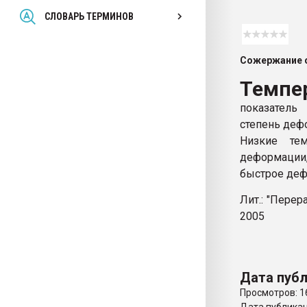
Всё, что касается выду
СЛОВАРЬ ТЕРМИНОВ
бутылок
Сожержание с
ПЕРЕЙТИ НА 
Темпе
показатель
степень деф
Низкие тем
деформации
быстрое деф
Лит.: "Перер
2005
Дата публ
Просмотров: 1