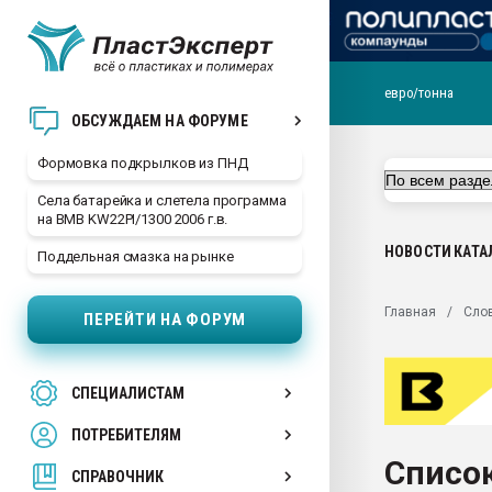
евро/тонна
Продажа готового бизн
ОБСУЖДАЕМ НА ФОРУМЕ
производство SPC лам
цикла
Формовка подкрылков из ПНД
29.07.2026 ФРП помог 
Села батарейка и слетела программа
заводу пластмасс" зах
на BMB KW22PI/1300 2006 г.в.
ППЭ
НОВОСТИ
КАТА
Поддельная смазка на рынке
Помощь в подборе мат
Вакуум-формовочные 
Главная
Сло
ПЕРЕЙТИ НА ФОРУМ
ближайшее подмосковье
Подмосковье, Москва
28.07.2026 Автоматиза
СПЕЦИАЛИСТАМ
первый план в перераб
пластмасс
ПОТРЕБИТЕЛЯМ
28.07.2026 "Техноникол
Список
ситуацией на строител
СПРАВОЧНИК