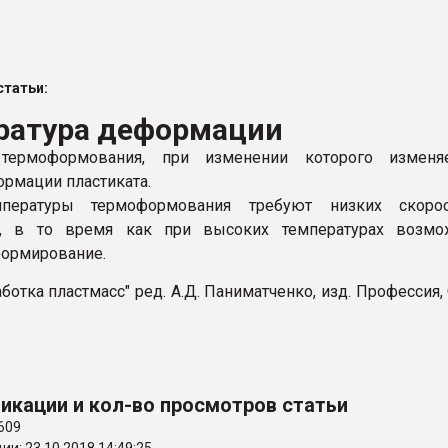
ва ПЭТ
татьи:
ФОРУМ
ратура деформации
 термоформования, при изменении которого изменяе
ормации пластиката.
пературы термоформования требуют низких скорос
, в то время как при высоких температурах возмо
ормирование.
аботка пластмасс" ред. А.Д. Паниматченко, изд. Профессия,
икации и кол-во просмотров статьи
609