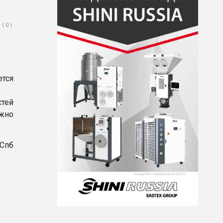
( 0 )
тся
тей
жно
 Спб