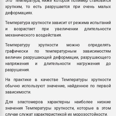
Это температура, ниже которой полимер становится
Всё, что касается выду
хрупким, то есть разрушается при очень малых
бутылок
деформациях.
Температура хрупкости зависит от режима испытаний
ПЕРЕЙТИ НА 
и возрастает при увеличении длительности
механического воздействия.
Температуру хрупкости можно определять
графически по температурным зависимостям
величин разрушающей деформации, разрушающего
напряжения и длительности нагружения до
разрушения.
На практике в качестве Температуры хрупкости
обычно используют значение, найденное по первой
зависимости.
Для эластомеров характерны наиболее низкие
значения Температуры хрупкости, которые в этом
случае служат характеристикой их морозостойкости.