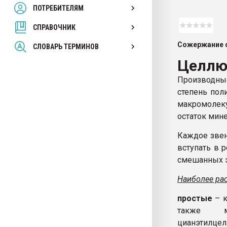
ПОТРЕБИТЕЛЯМ
Armaloy PC/ABS-1IM че
СПРАВОЧНИК
ПЕРЕЙТИ НА 
Сожержание с
СЛОВАРЬ ТЕРМИНОВ
Целлю
Производны
степень пол
макромолек
остаток мине
Каждое звен
вступать в 
смешанных 
Наиболее ра
простые
– к
также мет
цианэтилцел