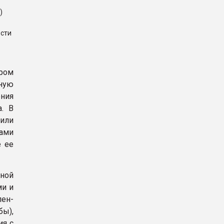
)
ости
ром
ную
ения
. В
или
рами
е ее
ной
ми и
лен-
ы),
ия с