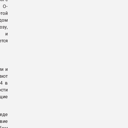
 О-
той
идом
зу,
- и
ется
ми и
ают
4 в
ости
щие
реде
вие