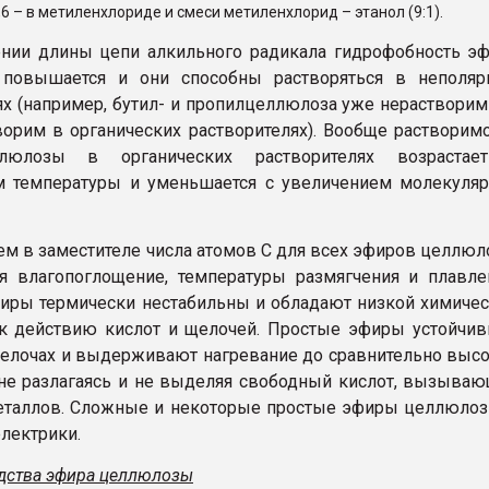
6 – в метиленхлориде и смеси метиленхлорид – этанол (9:1).
нии длины цепи алкильного радикала гидрофобность э
повышается и они способны растворяться в неполяр
ях (например, бутил- и пропилцеллюлоза уже нераствори
ворим в органических растворителях). Вообще растворим
люлозы в органических растворителях возрастае
 температуры и уменьшается с увеличением молекуляр
ем в заместителе числа атомов С для всех эфиров целлю
 влагопоглощение, температуры размягчения и плавле
ры термически нестабильны и обладают низкой химиче
к действию кислот и щелочей. Простые эфиры устойчи
щелочах и выдерживают нагревание до сравнительно выс
 не разлагаясь и не выделяя свободный кислот, вызыва
еталлов. Сложные и некоторые простые эфиры целлюло
лектрики.
дства эфира целлюлозы