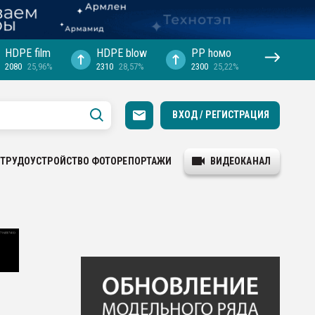
HDPE film
HDPE blow
PP hомо
2080
25,96%
2310
28,57%
2300
25,22%
ВХОД / РЕГИСТРАЦИЯ
ТРУДОУСТРОЙСТВО
ФОТОРЕПОРТАЖИ
ВИДЕОКАНАЛ