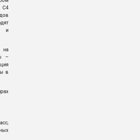
бом
 С4
дов
одят
ы и
 на
ы –
ция
зы в
рах
сс;
ных