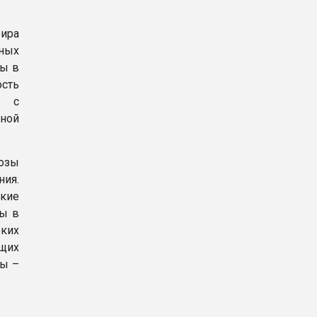
фира
ных
мы в
ость
т с
ной
лозы
ния.
ские
вы в
оких
ющих
зы –