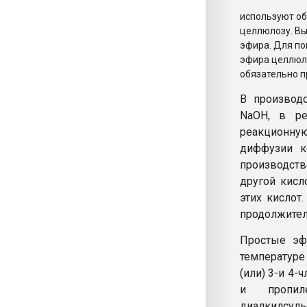
используют о
целлюлозу. Вы
эфира. Для по
эфира целлюло
обязательно п
В производ
NaOH, в ре
реакционную
диффузии к
производст
другой кисл
этих кислот
продолжител
Простые эф
температуре
(или) 3-и 4
и пропиле
диалкилсуль