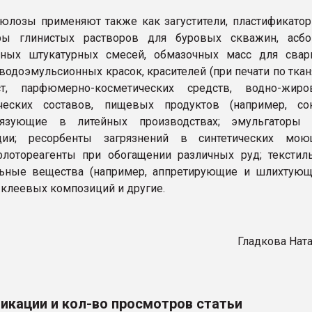
лозы применяют также как загустители, пластификато
оры глинистых растворов для буровых скважин, асбо
тных штукатурных смесей, обмазочных масс для свар
водоэмульсионных красок, красителей (при печати по ткан
т, парфюмерно-косметических средств, водно-жиро
ческих составов, пищевых продуктов (например, сок
вязующие в литейных производствах; эмульгаторы 
ции; ресорбенты загрязнений в синтетических мою
флотореагенты при обогащении различных руд; текстил
льные вещества (например, аппретирующие и шлихтующ
клеевых композиций и другие.
Гладкова Нат
икации и кол-во просмотров статьи