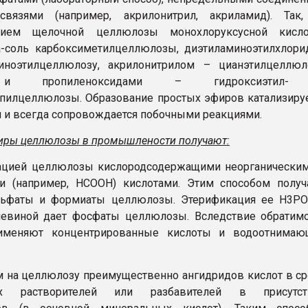
вязями (например, акрилонитрил, акриламид). Так,
нием щелочной целлюлозы монохлоруксусной кисло
a-соль карбоксиметилцеллюлозы, диэтиламиноэтилхлор
иноэтилцеллюлозу, акрилонитрилом – цианэтилцеллюло
 и пропиленоксидами – гидроксиэтил
пилцеллюлозы. Образование простых эфиров катализиру
 и всегда сопровождается побочными реакциями.
ры целлюлозы в промышлености получают:
кацией целлюлозы кислородсодержащими неорганически
и (например, НСООН) кислотами. Этим способом получ
ульфаты и формиаты целлюлозы. Этерификация ее Н3РО
чевиной дает фосфаты целлюлозы. Вследствие обратим
именяют концентрированные кислоты и водоотнимаю
м на целлюлозу преимущественно ангидридов кислот в с
ких растворителей или разбавителей в присутст