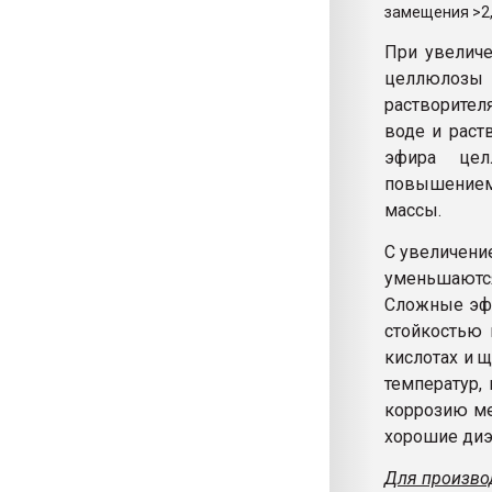
замещения >2,
При увеличе
целлюлозы 
растворител
воде и раст
эфира цел
повышением
массы.
С увеличени
уменьшаются
Сложные эфи
стойкостью 
кислотах и 
температур,
коррозию м
хорошие диэ
Для произво