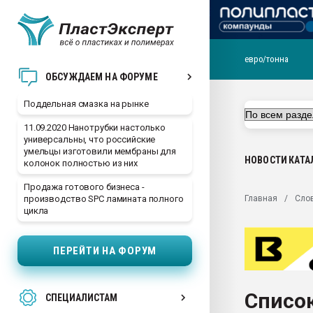
евро/тонна
Помощь в подборе мат
ОБСУЖДАЕМ НА ФОРУМЕ
Вакуум-формовочные 
Поддельная смазка на рынке
ближайшее подмосковье
Подмосковье, Москва
11.09.2020 Нанотрубки настолько
универсальны, что российские
28.07.2026 Автоматиза
умельцы изготовили мембраны для
первый план в перераб
НОВОСТИ
КАТА
колонок полностью из них
пластмасс
Продажа готового бизнеса -
28.07.2026 "Техноникол
Главная
Сло
производство SPC ламината полного
ситуацией на строител
цикла
Всё, что касается выду
бутылок
ПЕРЕЙТИ НА ФОРУМ
Материал поверхности 
вакуумного формовани
Список
СПЕЦИАЛИСТАМ
Продам отходы Компо
поликарбоната и АБС-п