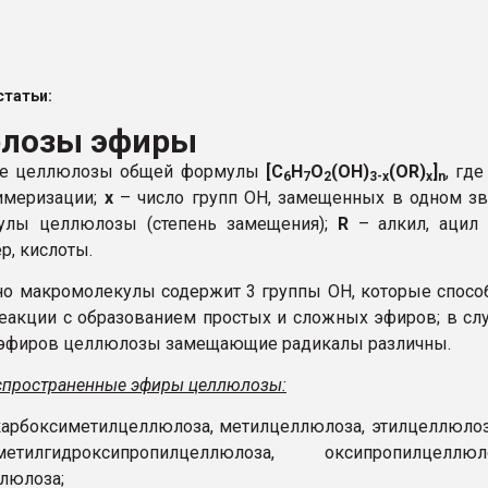
рный цвет
ФОРУМ
татьи:
лозы эфиры
е целлюлозы общей формулы
[C
H
O
(OH)
(OR)
]
, гд
6
7
2
3-х
х
n
имеризации;
х
– число групп ОН, замещенных в одном з
улы целлюлозы (степень замещения);
R
– алкил, ацил 
р, кислоты.
о макромолекулы содержит 3 группы ОН, которые спос
реакции с образованием простых и сложных эфиров; в сл
эфиров целлюлозы замещающие радикалы различны.
спространенные эфиры целлюлозы:
арбоксиметилцеллюлоза, метилцеллюлоза, этилцеллюлоз
илгидроксипропилцеллюлоза, оксипропилцеллюло
люлоза;