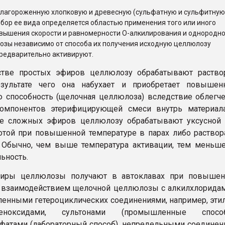
благороженную хлопковую и древесную (сульфатную и сульфитную
бор ее вида определяется областью применения того или иного
вышения скорости и равномерности О-алкилирования и однородн
зы независимо от способа их получения исходную целлюлозу
редварительно активируют.
стве простых эфиров целлюлозу обрабатывают раство
зультате чего она набухает и приобретает повышен
 способность (щелочная целлюлоза) вследствие облегч
омпонентов этерифицирующей смеси внутрь материала
ве сложных эфиров целлюлозу обрабатывают уксусной 
отой при повышенной температуре в парах либо раство
. Обычно, чем выше температура активации, тем меньш
ьность.
иры целлюлозы получают в автоклавах при повышен
 взаимодействием щелочной целлюлозы с алкилхлорида
-членными гетероциклических соединениями, например, эти
ноксидами, сультонами (промышленные способ
фатами (лабораторный способ), непредельными соединен