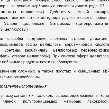
ров (в основной минеральных кислот). Таким спосо
фиры на основе карбоновых кислот жирного ряда С2 –
, ацетаты целлюлозы). Действием смесей ангидри
ислот или кислоты и ангидрида другие. кислоты произв
 Эфиры целлюлозы (например, ацетопропионат
ты целлюлозы).
ные способы получения сложных эфиров: действие
изоцианатов (эфир целлюлозы карбаминовой кислот
 уретаны, карбанилаты целлюлозы); переэтерифика
сфаты, стеарат целлюлозы). При синтезе эфира целлюло
е побочные продукты почти не образуются.
именения сложных, а также простых и смешанных эфи
есьма разнообразны.
правления использования:
во искусственных волокон; эфироцеллюлозных пластма
 пленок, полупроницаемых мембран; лакокрасоч