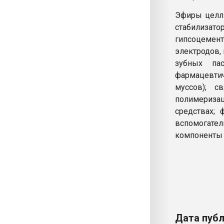
Эфиры целлю
стабилизат
гипсоцемен
электродов, 
зубных пас
фармацевти
муссов); с
полимериза
средствах; 
вспомогате
компоненты 
Дата публ