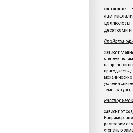
сложные
– 
ацетилфтал
целлюлозы. 
десятками и 
Свойства эф
зависят главн
степень полим
на прочностны
пригодность д
механические 
условий синте
температуры, 
Растворимос
зависит от со
Например, аце
растворим соо
степенью заме