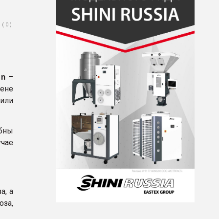
( 0 )
е
n
–
вене
или
обны
учае
а, а
за,