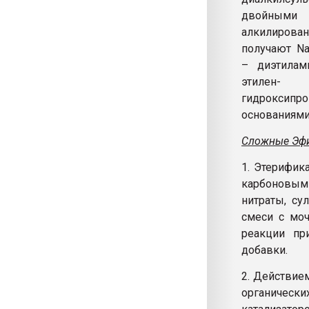
двойными с
алкилирова
получают N
– диэтилам
этилен-
гидроксипро
основаниями
Сложные Эфи
1. Этерифи
карбоновым
нитраты, с
смеси с мо
реакции пр
добавки.
2. Действие
органичес