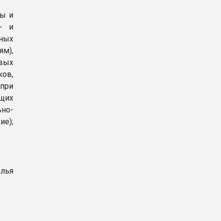
ры и
- и
ных
ям),
вых
ов,
при
щих
ьно-
ие);
алья