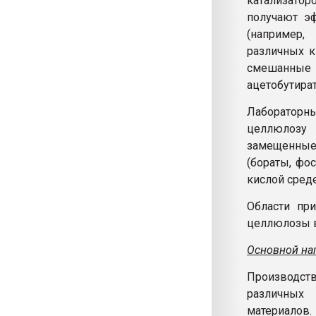
катализато
получают э
(например
различных к
смешанные
ацетобутира
Лаборатор
целлюлозу 
замещенные
(бораты, фо
кислой сред
Области пр
целлюлозы в
Основной на
Производст
различных
материалов.