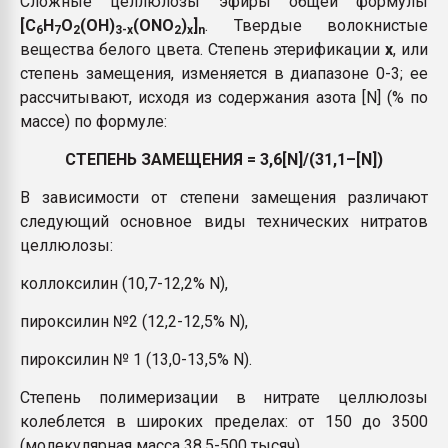
Сложные целлюлозы эфиры общей формулы
Всё, что касается выду
[C
H
O
(OH)
(ONO
)
]
. Твердые волокнистые
6
7
2
3-x
2
x
n
бутылок
вещества белого цвета. Степень этерификации
х
, или
степень замещения, изменяется в диапазоне 0-3; ее
ПЕРЕЙТИ НА 
рассчитывают, исходя из содержания азота [N] (% по
массе) по формуле:
СТЕПЕНЬ ЗАМЕЩЕНИЯ = 3,6[N]/(31,1–[N])
В зависимости от степени замещения различают
следующий основное виды технических нитратов
целлюлозы:
коллоксилин (10,7-12,2% N),
пироксилин №2 (12,2-12,5% N),
пироксилин № 1 (13,0-13,5% N).
Степень полимеризации в нитрате целлюлозы
колеблется в широких пределах: от 150 до 3500
(молекулярная масса 38,5-500 тысяч).