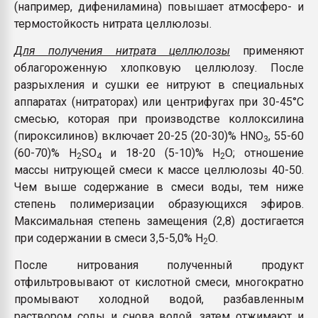
(например, дифениламина) повышает атмосферо- и
термостойкость нитрата целлюлозы.
Для получения нитрата целлюлозы
применяют
облагороженную хлопковую целлюлозу. После
разрыхления и сушки ее нитруют в специальных
аппаратах (нитраторах) или центрифугах при 30-45°С
смесью, которая при производстве коллоксилина
(пироксилинов) включает 20-25 (20-30)% HNO
, 55-60
3
(60-70)% H
SO
и 18-20 (5-10)% Н
О; отношение
2
4
2
массы нитрующей смеси к массе целлюлозы 40-50.
Чем выше содержание в смеси воды, тем ниже
степень полимеризации образующихся эфиров.
Максимальная степень замещения (2,8) достигается
при содержании в смеси 3,5-5,0% Н
О.
2
После нитрования полученный продукт
отфильтровывают от кислотной смеси, многократно
промывают холодной водой, разбавленным
раствором соды и снова водой, затем отжимают и