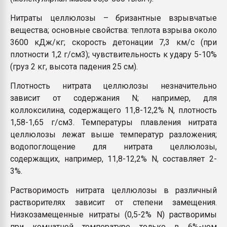
Нитраты целлюлозы – бризантные взрывчатые
вещества; основные свойства: теплота взрыва около
3600 кДж/кг; скорость детонации 7,3 км/с (при
плотности 1,2 г/см3); чувствительность к удару 5-10%
(груз 2 кг, высота падения 25 см).
Плотность нитрата целлюлозы незначительно
зависит от содержания N; например, для
коллоксилина, содержащего 11,8-12,2% N, плотность
1,58-1,65 г/см3. Температуры плавления нитрата
целлюлозы лежат выше температур разложения;
водопоглощение для нитрата целлюлозы,
содержащих, например, 11,8-12,2% N, составляет 2-
3%.
Растворимость нитрата целлюлозы в различный
растворителях зависит от степени замещения.
Низкозамещенные нитраты (0,5-2% N) растворимы
при комнатной температуре только в 6%-ном