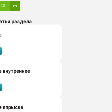
ЬСЯ
атьи раздела
е
 внутреннее
е впрыска