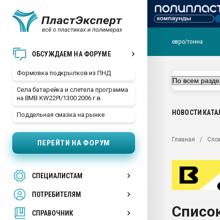
евро/тонна
Продажа готового бизн
ОБСУЖДАЕМ НА ФОРУМЕ
производство SPC лам
цикла
Формовка подкрылков из ПНД
29.07.2026 ФРП помог 
Села батарейка и слетела программа
заводу пластмасс" зах
на BMB KW22PI/1300 2006 г.в.
ППЭ
НОВОСТИ
КАТА
Поддельная смазка на рынке
Помощь в подборе мат
Вакуум-формовочные 
Главная
Сло
ПЕРЕЙТИ НА ФОРУМ
ближайшее подмосковье
Подмосковье, Москва
28.07.2026 Автоматиза
СПЕЦИАЛИСТАМ
первый план в перераб
пластмасс
ПОТРЕБИТЕЛЯМ
28.07.2026 "Техноникол
Список
ситуацией на строител
СПРАВОЧНИК