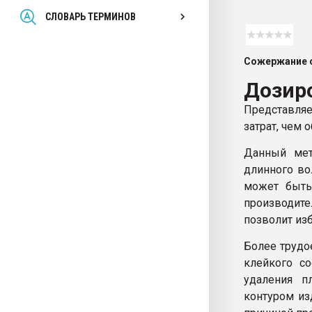
Всё, что касается выду
СЛОВАРЬ ТЕРМИНОВ
бутылок
Сожержание с
ПЕРЕЙТИ НА 
Дозир
Представляе
затрат, чем 
Данный мет
длинного во
может быть
производите
позволит из
Более трудо
клейкого с
удаления п
контуром из