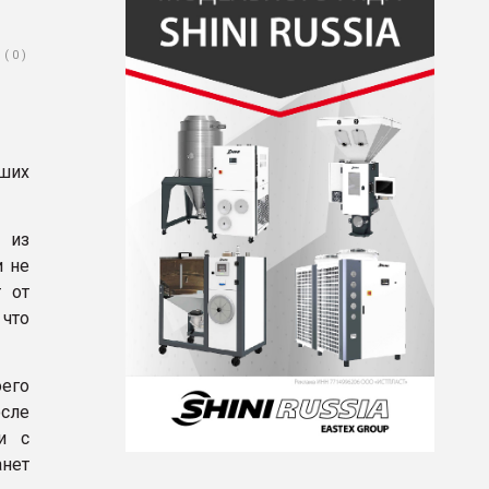
( 0 )
ьших
 из
и не
 от
 что
оего
сле
и с
анет