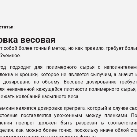
ва ПЭТ
татьи:
ФОРУМ
овка весовая
т собой более точный метод, но как правило, требует бол
объемное.
од подходит для полимерного сырья с наполнителем
локна и крошки, которое не является сыпучим, а значит 
 дозировано по объему. Весовое дозирование требует
ля неизменной кажущейся плотности полимерного сырья,
бежать колебаний насыпного веса.
емким является дозировка препрега, который в случае св
остояния поставляется уложенным между пленками. По
ленки препрег должен быть разрезан в соответстви
делия, как можно более точно, поскольку иначе облой ст