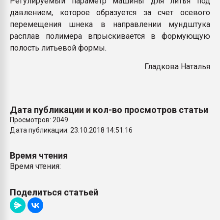
Регулируемый параметр машины для литья под
Всё, что касается выду
давлением, которое образуется за счет осевого
бутылок
перемещения шнека в направлении мундштука
расплав полимера впрыскивается в формующую
ПЕРЕЙТИ НА 
полость литьевой формы
.
Гладкова Наталья
Дата публикации и кол-во просмотров статьи
Просмотров: 2049
Дата публикации: 23.10.2018 14:51:16
Время чтения
Время чтения:
Поделиться статьей