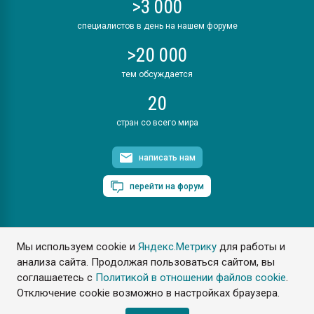
>3 000
специалистов в день на нашем форуме
>20 000
тем обсуждается
20
стран со всего мира
написать нам
перейти на форум
Мы используем cookie и
Яндекс.Метрику
для работы и
ПластЭксперт © 2006. Все права защищены
анализа сайта. Продолжая пользоваться сайтом, вы
Разрешается копирование материалов сайта с обязательной
ссылкой на www.e-plastic.ru
соглашаетесь с
Политикой в отношении файлов cookie
.
Отключение cookie возможно в настройках браузера.
Разработка сайта