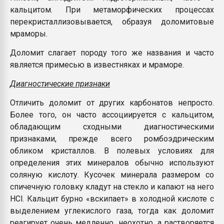
кальцитом. При метаморфических процессах
перекристаллизовывается, образуя доломитовые
мраморы.
Доломит слагает породу того же названия и часто
является примесью в известняках и мраморе.
Диагностические признаки
Отличить доломит от других карбонатов непросто.
Более того, он часто ассоциируется с кальцитом,
обладающим сходными диагностическими
признаками, прежде всего ромбоэдрическим
обликом кристаллов. В полевых условиях для
определения этих минералов обычно используют
соляную кислоту. Кусочек минерала размером со
спичечную головку кладут на стекло и капают на него
HCl. Кальцит бурно «вскипает» в холодной кислоте с
выделением углекислого газа, тогда как доломит
реагирует очень медленно, неохотно, а растворяется