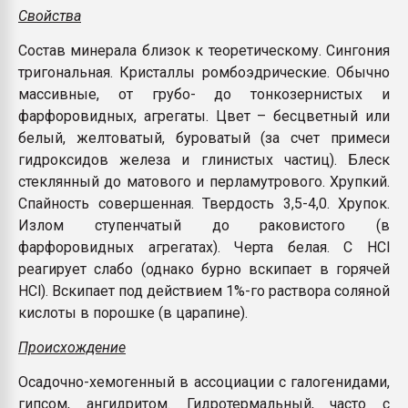
Свойства
Состав минерала близок к теоретическому. Сингония
тригональная. Кристаллы ромбоэдрические. Обычно
массивные, от грубо- до тонкозернистых и
фарфоровидных, агрегаты. Цвет – бесцветный или
белый, желтоватый, буроватый (за счет примеси
гидроксидов железа и глинистых частиц). Блеск
стеклянный до матового и перламутрового. Хрупкий.
Спайность совершенная. Твердость 3,5-4,0. Хрупок.
Излом ступенчатый до раковистого (в
фарфоровидных агрегатах). Черта белая. С HCl
реагирует слабо (однако бурно вскипает в горячей
HCl). Вскипает под действием 1%-го раствора соляной
кислоты в порошке (в царапине).
Происхождение
Осадочно-хемогенный в ассоциации с галогенидами,
гипсом, ангидритом. Гидротермальный, часто с