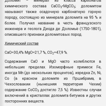
Доломит – минерал из класса карбонатов
Всё, что касается выду
химического состава CaCO
•MgCO
; доломитом
3
3
бутылок
называют также осадочную карбонатную горную
породу, состоящую из минерала доломита на 95 % и
ПЕРЕЙТИ НА 
более. Получил название в честь французского
инженера и геолога Деода де Доломьё (1750-1801),
описавшего признаки доломитовых пород.
Химический состав
CaO=30,4% MgO=21,7 %, CO
=47,9 %.
2
Содержания CaO и MgO часто колеблются в
небольших пределах. Изоморфные примеси: Fe,
иногда Mn (до нескольких процентов), изредка Zn, Ni,
Co (в красном доломите из Пршибрама, в
Чехословакии (нынешняя территория Чехии)
содержание CoCO
достигло 7,5 %). Известны случаи
3
включений в кристаллах доломита битумов и других
посторонних веществ.