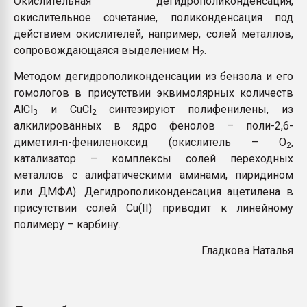
Окислительная дегидрополиконденсация,
Всё, что касается выду
окислительное сочетание, поликонденсация под
бутылок
действием окислителей, например, солей металлов,
сопровождающаяся выделением Н
.
2
ПЕРЕЙТИ НА 
Методом дегидрополиконденсации из бензола и его
гомологов в присутствии эквимолярных количеств
АlСl
и СuСl
синтезируют полифенилены, из
3
2
алкилированных в ядро фенолов – поли-2,6-
диметил-n-фениленоксид (окислитель – О
,
2
катализатор – комплексы солей переходных
металлов с алифатическими аминами, пиридином
или ДМФА). Дегидрополиконденсация ацетилена в
присутствии солей Cu(II) приводит к линейному
полимеру – карбину.
Гладкова Наталья