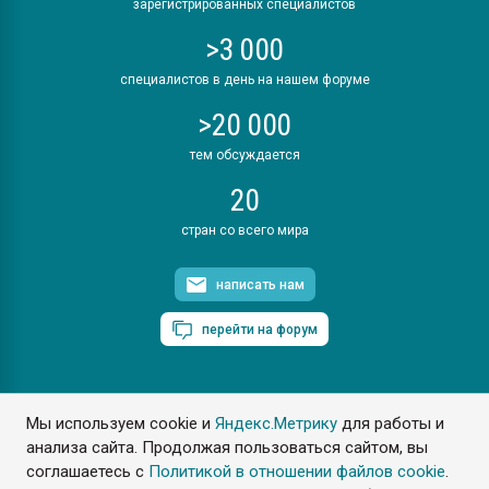
зарегистрированных специалистов
>3 000
специалистов в день на нашем форуме
>20 000
тем обсуждается
20
стран со всего мира
написать нам
перейти на форум
Мы используем cookie и
Яндекс.Метрику
для работы и
ПластЭксперт © 2006. Все права защищены
анализа сайта. Продолжая пользоваться сайтом, вы
Разрешается копирование материалов сайта с обязательной
ссылкой на www.e-plastic.ru
соглашаетесь с
Политикой в отношении файлов cookie
.