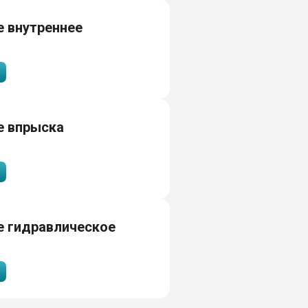
 внутреннее
е впрыска
е гидравлическое