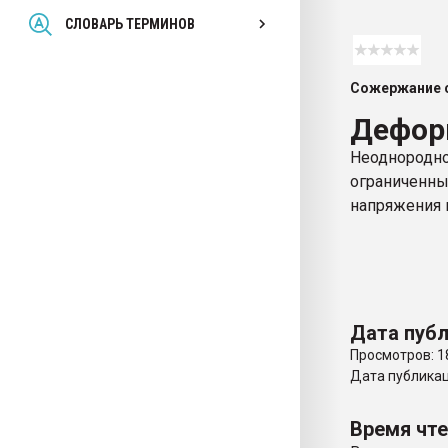
Всё, что касается выду
СЛОВАРЬ ТЕРМИНОВ
бутылок
Сожержание с
ПЕРЕЙТИ НА 
Дефор
Неоднород
ограниченн
напряжения 
Дата публ
Просмотров: 1
Дата публикаци
Время чт