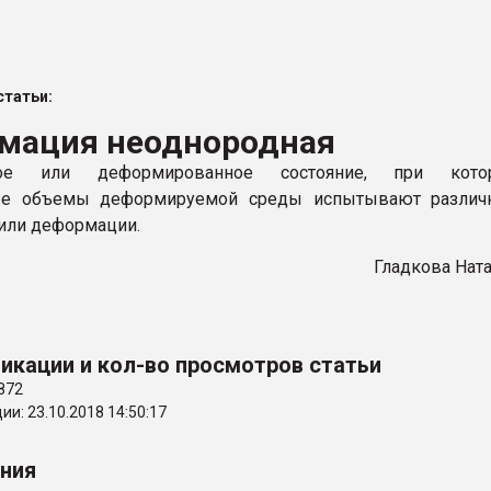
ва ПЭТ
татьи:
ФОРУМ
мация неоднородная
ное или деформированное состояние, при кото
ые объемы деформируемой среды испытывают различ
или деформации.
Гладкова Нат
икации и кол-во просмотров статьи
872
и: 23.10.2018 14:50:17
ения