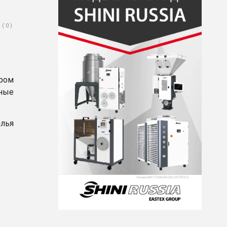
( 0 )
ром
ные
алья