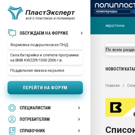
евро/тонна
Продажа готового бизн
ОБСУЖДАЕМ НА ФОРУМЕ
производство SPC лам
цикла
Формовка подкрылков из ПНД
29.07.2026 ФРП помог 
Села батарейка и слетела программа
заводу пластмасс" зах
на BMB KW22PI/1300 2006 г.в.
ППЭ
НОВОСТИ
КАТА
Поддельная смазка на рынке
Помощь в подборе мат
Вакуум-формовочные 
Главная
Сло
ПЕРЕЙТИ НА ФОРУМ
ближайшее подмосковье
Подмосковье, Москва
28.07.2026 Автоматиза
СПЕЦИАЛИСТАМ
первый план в перераб
пластмасс
ПОТРЕБИТЕЛЯМ
28.07.2026 "Техноникол
Список
ситуацией на строител
СПРАВОЧНИК