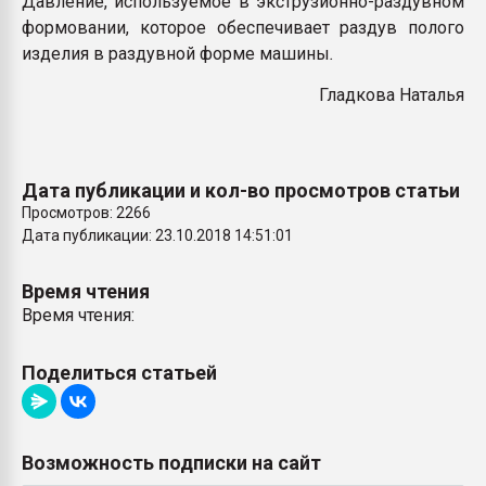
Давление, используемое в экструзионно-раздувном
Всё, что касается выду
формовании, которое обеспечивает раздув полого
бутылок
изделия в раздувной форме машины
.
Гладкова Наталья
ПЕРЕЙТИ НА 
Дата публикации и кол-во просмотров статьи
Просмотров: 2266
Дата публикации: 23.10.2018 14:51:01
Время чтения
Время чтения:
Поделиться статьей
Возможность подписки на сайт