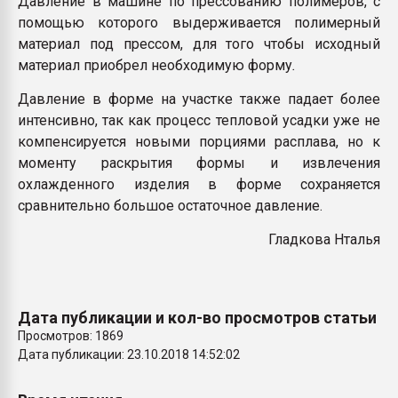
Давление в машине по прессованию полимеров, с
Всё, что касается выду
помощью которого выдерживается полимерный
бутылок
материал под прессом, для того чтобы исходный
материал приобрел необходимую форму
.
ПЕРЕЙТИ НА 
Давление в форме на участке также падает более
интенсивно, так как процесс тепловой усадки уже не
компенсируется новыми порциями расплава, но к
моменту раскрытия формы и извлечения
охлажденного изделия в форме сохраняется
сравнительно большое остаточное давление.
Гладкова Нталья
Дата публикации и кол-во просмотров статьи
Просмотров: 1869
Дата публикации: 23.10.2018 14:52:02