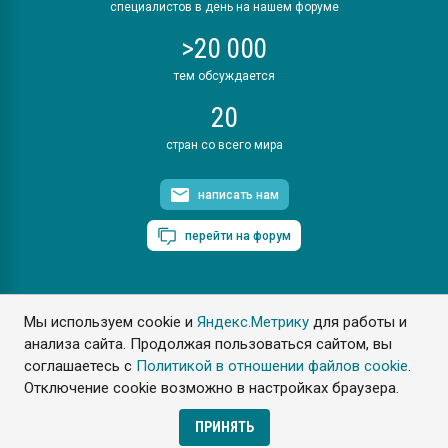
специалистов в день на нашем форуме
>20 000
тем обсуждается
20
стран со всего мира
написать нам
перейти на форум
Мы используем cookie и
Яндекс.Метрику
для работы и
ПластЭксперт © 2006. Все права защищены
анализа сайта. Продолжая пользоваться сайтом, вы
Разрешается копирование материалов сайта с обязательной
ссылкой на www.e-plastic.ru
соглашаетесь с
Политикой в отношении файлов cookie
.
Отключение cookie возможно в настройках браузера.
Разработка сайта
ПРИНЯТЬ