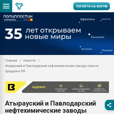
ПЕРЕЙТИ НА ФОРУМ
Помощь в подборе мат
Вакуум-формовочные 
ближайшее подмосковье
Подмосковье, Москва
28.07.2026 Автоматиза
первый план в перераб
Главная
Новости
пластмасс
Атырауский и Павлодарский нефтехимические заводы пока не
28.07.2026 "Техноникол
продали в РФ
ситуацией на строител
Всё, что касается выду
бутылок
Материал поверхности 
вакуумного формовани
Атырауский и Павлодарский
нефтехимические заводы
Продам отходы Компо
поликарбоната и АБС-п