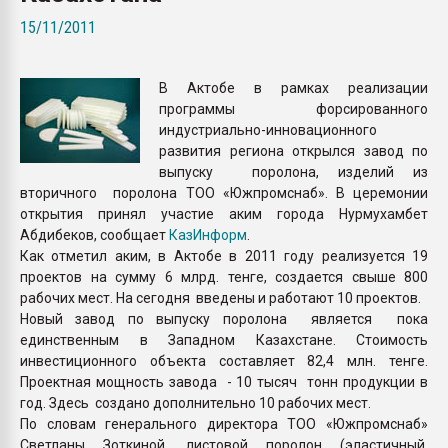
Всё, что касается выду
15/11/2011
бутылок
В Актобе в рамках реализации
ПЕРЕЙТИ НА 
программы форсированного
индустриально-инновационного
развития региона открылся завод по
выпуску поролона, изделий из
вторичного поролона ТОО «Южпромснаб». В церемонии
открытия принял участие аким города Нурмухамбет
Абдибеков, сообщает
КазИнформ
.
Как отметил аким, в Актобе в 2011 году реализуется 19
проектов на сумму 6 млрд. тенге, создается свыше 800
рабочих мест. На сегодня введены и работают 10 проектов.
Новый завод по выпуску поролона является пока
единственным в Западном Казахстане. Стоимость
инвестиционного объекта составляет 82,4 млн. тенге.
Проектная мощность завода - 10 тысяч тонн продукции в
год. Здесь создано дополнительно 10 рабочих мест.
По словам генерального директора ТОО «Южпромснаб»
Светланы Зоткиной, листовой поролон (эластичный