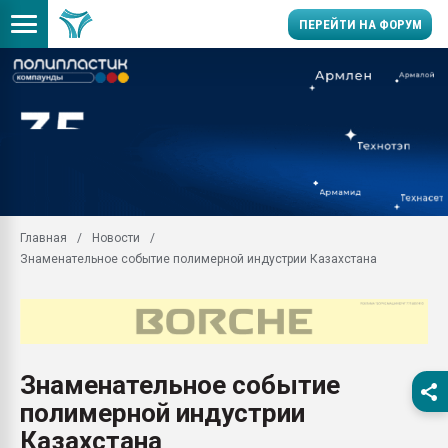
ПЕРЕЙТИ НА ФОРУМ
Продажа готового бизн
производство SPC лам
цикла
29.07.2026 ФРП помог 
заводу пластмасс" зах
ППЭ
Главная
Новости
Помощь в подборе мат
Знаменательное событие полимерной индустрии Казахстана
Вакуум-формовочные 
ближайшее подмосковье
Подмосковье, Москва
28.07.2026 Автоматиза
первый план в перераб
Знаменательное событие
пластмасс
полимерной индустрии
28.07.2026 "Техноникол
ситуацией на строител
Казахстана