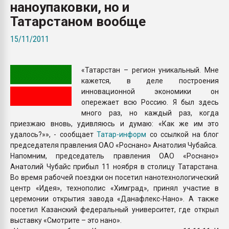
наноупаковки, но и
Всё, что касается выду
бутылок
Татарстаном вообще
15/11/2011
ПЕРЕЙТИ НА 
«Татарстан – регион уникальный. Мне
кажется, в деле построения
инновационной экономики он
опережает всю Россию. Я был здесь
много раз, но каждый раз, когда
приезжаю вновь, удивляюсь и думаю: «Как же им это
удалось?»», - сообщает
Татар-информ
со ссылкой на блог
председателя правления ОАО «Роснано» Анатолия Чубайса.
Напомним, председатель правления ОАО «Роснано»
Анатолий Чубайс прибыл 11 ноября в столицу Татарстана.
Во время рабочей поездки он посетил нанотехнологический
центр «Идея», технополис «Химград», принял участие в
церемонии открытия завода «Данафлекс-Нано». А также
посетил Казанский федеральный университет, где открыл
выставку «Смотрите – это нано».