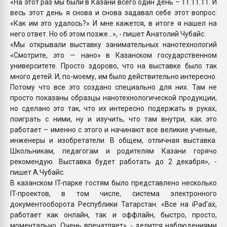
«На этот раз мы были в Казани всего один день – 11.11.11. И
весь этот день я снова и снова задавал себе этот вопрос:
«Как им это удалось?» И мне кажется, в итоге я нашел на
него ответ. Но об этом позже…», - пишет Анатолий Чубайс.
«Мы открывали выставку занимательных нанотехнологий
«Смотрите, это — нано» в Казанском государственном
университете. Просто здорово, что на выставке было так
много детей. И, по-моему, им было действительно интересно.
Потому что все это создано специально для них. Там не
просто показаны образцы нанотехнологической продукции,
но сделано это так, что их интересно подержать в руках,
поиграть с ними, ну и изучить, что там внутри, как это
работает – именно с этого и начинают все великие ученые,
инженеры и изобретатели. В общем, отличная выставка.
Школьникам, педагогам и родителям Казани горячо
рекомендую. Выставка будет работать до 2 декабря», -
пишет А.Чубайс.
В казанском IT-парке гостям было представлено несколько
IT-проектов, в том числе, система электронного
документооборота Республики Татарстан. «Все на iPad’ах,
работает как онлайн, так и оффлайн, быстро, просто,
моментально. Очень впечатляет», - делится наблюдениями