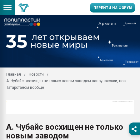
ПЕРЕЙТИ НА ФОРУМ
Продажа готового бизн
производство SPC лам
цикла
29.07.2026 ФРП помог 
заводу пластмасс" зах
ППЭ
Главная
Новости
Помощь в подборе мат
А. Чубайс восхищен не только новым заводом наноупаковки, но и
Вакуум-формовочные 
Татарстаном вообще
ближайшее подмосковье
Подмосковье, Москва
28.07.2026 Автоматиза
первый план в перераб
пластмасс
А. Чубайс восхищен не только
28.07.2026 "Техноникол
новым заводом
ситуацией на строител