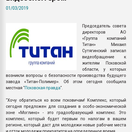
Armaloy PC/ABS-1IM че
01/03/2019
ПЕРЕЙТИ НА 
Председатель совета
директоров АО
«Группа компаний
Титан» Михаил
Сутягинский записал
видеобращение к
жителям Псковской
области, у которых
возникли вопросы о безопасности производства будущего
завода «Титан-Полимер». Об этом сегодня сообщила
местная "
Псковская правда
".
"Хочу обратиться ко всем псковичам! Комплекс, который
сегодня предложен для создания в особо-экономической
зоне «Моглино» - это градообразующий комплекс. Это
комплекс, который будет первым по налогам в вашем
регионе, который даст для молодежи новые рабочие места
и отток молодежи прекратится на определенное время.