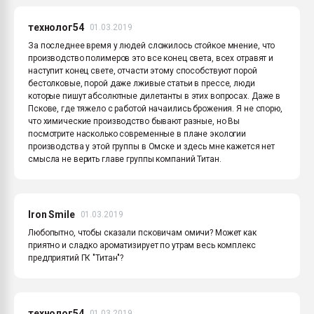
технолог54
01.03.2019
За последнее время у людей сложилось стойкое мнение, что
производство полимеров это все конец света, всех отравят и
наступит конец свете, отчасти этому способствуют порой
бестолковые, порой даже лживые статьи в прессе, люди
которые пишут абсолютные дилетанты в этих вопросах. Даже в
Пскове, где тяжело с работой начаились брожения. Я не спорю,
что химические производство бывают разные, но Вы
посмотрите насколько современные в плане экологии
производства у этой группы в Омске и здесь мне кажется нет
смысла не верить главе группы компаний Титан.
Iron Smile
01.03.2019
Любопытно, чтобы сказали псковичам омичи? Может как
приятно и сладко ароматизирует по утрам весь комплекс
предприятий ГК "Титан"?
технолог54
01.03.2019