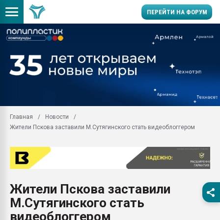
ПЕРЕЙТИ НА ФОРУМ
Помощь в подборе мат
Вакуум-формовочные 
ближайшее подмосковье
Подмосковье, Москва
28.07.2026 Автоматиза
первый план в перераб
Главная
Новости
пластмасс
Жители Пскова заставили М.Сутягинского стать видеоблоггером
28.07.2026 "Техноникол
ситуацией на строител
Всё, что касается выду
бутылок
Жители Пскова заставили
Материал поверхности 
вакуумного формовани
М.Сутягинского стать
Продам отходы Компо
видеоблоггером
поликарбоната и АБС-п