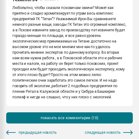
Любопытно, чтобы сказали псковичам омичи? Может как
приятно и сладко ароматизирует по утрам весь комплекс
предприятий ГК "Титан"? Уважаемый Ирон Вы сравниваете
немного разные вещи, заводы ГК Титан это огромный комплекс,
а в Пскове извините завод по производству пэт извините будет
гораздо меньше по площади, и все равно уровень
экологических мер принимаемых на Титане достаточно на
высоком уровне это не мое мнение мне как-то удалось
прочитать мнение экспертов по данному вопросу. Во вторых
нам всем нужна работа , а в Псковской области это и рабочие
места и налоги, на работу он берет только псковских, проект
проходил или будет проходить экологическую экспертизу, кому
от этого плохо будет? Просто на этом можно легко
политические очки заработать это самое легкое. И не надо
говорить об экологии ,работает 2 подобных предприятия по
пленке Ретал в Калужской области и у Сибура в Башкирии
полиэф и нигде не слышно, что у них плохо с экологией.
показать все комментарии (10)
предыдущая новость
следующая новость