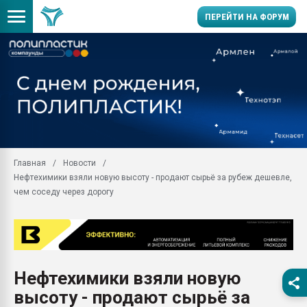
ПЕРЕЙТИ НА ФОРУМ
Помощь в подборе мат
Вакуум-формовочные 
ближайшее подмосковье
Подмосковье, Москва
28.07.2026 Автоматиза
первый план в перераб
Главная
Новости
пластмасс
Нефтехимики взяли новую высоту - продают сырьё за рубеж дешевле,
28.07.2026 "Техноникол
чем соседу через дорогу
ситуацией на строител
Всё, что касается выду
бутылок
Материал поверхности 
вакуумного формовани
Нефтехимики взяли новую
высоту - продают сырьё за
Продам отходы Компо
поликарбоната и АБС-п