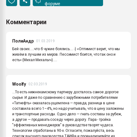
форуме
Комментарии
ПолиАндр
01.03.2019
Бей своих.....что б чужие боялись.... -) «Оптимист верит, что мы
живём в лучшем из миров. Пессимист боится, что так оно и
есть» (Михал Михалыч).....
Woolfy
02.03.2019
...То есть нижнекамскому партнеру досталось самое дорогое
сырье. И даже по сравнению с зарубежными потребителями
«Татнефть» оказалась ущемлена — правда, разница в цене
составила всего 1–4%, но надо учитывать, что в цену заложены
и транспортные расходы. Одно дело — гнать составы за рубеж,
а другое — продавать соседу через дорогу. Пара - тройка
"эффективных менеджеров" в руководстве творят чудеса.
Технологии отработаны в 90-х. Огласите, пожалуйста, весь
список высшего руководства ТАИФа и проанализируйте их