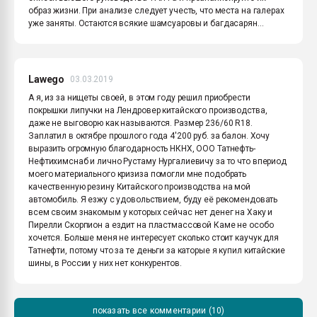
образ жизни. При анализе следует учесть, что места на галерах
уже заняты. Остаются всякие шамсуаровы и багдасарян...
Lawego
03.03.2019
А я, из за нищеты своей, в этом году решил приобрести
покрышки липучки на Лендровер китайского производства,
даже не выговорю как называются. Размер 236/60 R18.
Заплатил в октябре прошлого года 4'200 руб. за балон. Хочу
выразить огромную благодарность НКНХ, ООО Татнефть-
Нефтихимснаб и лично Рустаму Нургалиевичу за то что впериод
моего материального кризиза помогли мне подобрать
качественную резину Китайского производства на мой
автомобиль. Я езжу с удовольствием, буду её рекомендовать
всем своим знакомым у которых сейчас нет денег на Хаку и
Пирелли Скорпион а ездит на пластмассовой Каме не особо
хочется. Больше меня не интересует сколько стоит каучук для
Татнефти, потому что за те деньги за каторые я купил китайские
шины, в России у них нет конкурентов.
показать все комментарии (10)