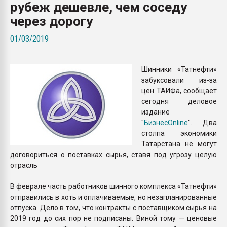
рубеж дешевле, чем соседу
Armaloy PC/ABS-1IM че
через дорогу
ПЕРЕЙТИ НА 
01/03/2019
Шинники «Татнефти»
забуксовали из-за
цен ТАИФа, сообщает
сегодня деловое
издание
"
БизнесOnline
". Два
столпа экономики
Татарстана не могут
договориться о поставках сырья, ставя под угрозу целую
отрасль
В феврале часть работников шинного комплекса «Татнефти»
отправились в хоть и оплачиваемые, но незапланированные
отпуска. Дело в том, что контракты с поставщиком сырья на
2019 год до сих пор не подписаны. Виной тому — ценовые