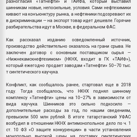
разногласия «Татнефти» и ТАИФа, который выставил
шинникам новые, непосильные, условия. Сами нефтехимики
кивают на конъюнктуру рынка, а нефтяники подозревают их
в дискриминации — на экспорт товар идет дешевле. Горячие
разбирательства идут в Москве, в федеральном ФАС.
Как рассказал изданию осведомленный источник,
производство действительно оказалось на грани срыва. Не
заключен договор с основным поставщиком сырья —
«Нижнекамскнефтехимом» (НКНХ, входит в ГК «ТАИФ»),
который ежегодно продает заводам «Татнефти» 50–70 тыс.
т синтетического каучука.
Конфликт, как сообщалось ранее, стартовал еще в 2018
году. Тогда сообщалось, что НКНХ поднял шинному
комплексу «Татнефти» цены на 10–27% в зависимости от
вида каучука. Шинников это сильно подкосило —
дополнительные расходы за год, по нашим сведениям,
превысили 500 млн рублей. В итоге татарстанский УФАС
возбудил в отношении НКНХ антимонопольное дело по ч. 1
ст. 10 ФЗ «О защите конкуренции» в части установления
монопольно высокой цены на поставку синтетических