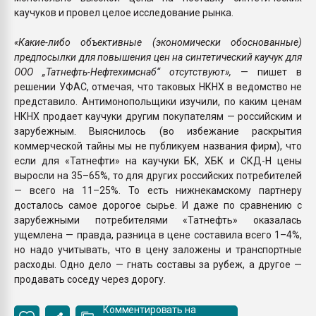
каучуков и провел целое исследование рынка.
«Какие-либо объективные (экономически обоснованные)
предпосылки для повышения цен на синтетический каучук для
ООО „Татнефть-Нефтехимснаб“ отсутствуют»,
— пишет в
решении УФАС, отмечая, что таковых НКНХ в ведомство не
представило. Антимонопольщики изучили, по каким ценам
НКНХ продает каучуки другим покупателям — российским и
зарубежным. Выяснилось (во избежание раскрытия
коммерческой тайны мы не публикуем названия фирм), что
если для «Татнефти» на каучуки БК, ХБК и СКД-Н цены
выросли на 35–65%, то для других российских потребителей
— всего на 11–25%. То есть нижнекамскому партнеру
досталось самое дорогое сырье. И даже по сравнению с
зарубежными потребителями «Татнефть» оказалась
ущемлена — правда, разница в цене составила всего 1–4%,
но надо учитывать, что в цену заложены и транспортные
расходы. Одно дело — гнать составы за рубеж, а другое —
продавать соседу через дорогу.
Комментировать на