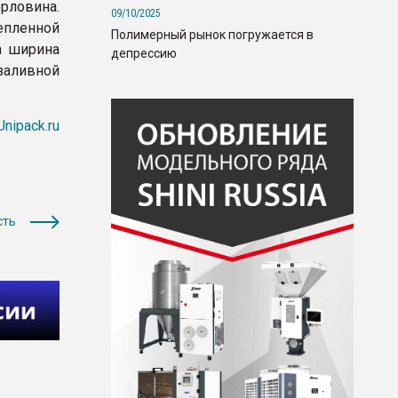
рловина.
09/10/2025
епленной
Полимерный рынок погружается в
а ширина
депрессию
заливной
Unipack.ru
сть