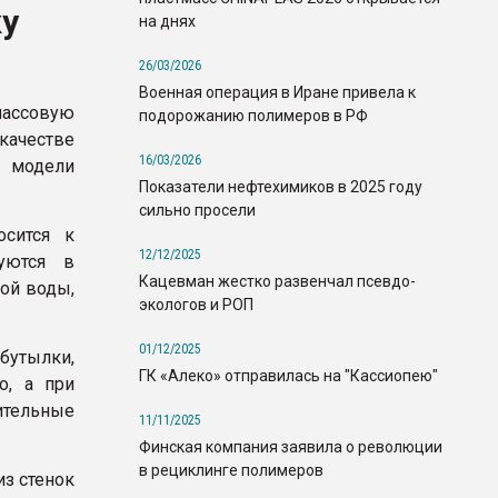
ку
на днях
26/03/2026
Военная операция в Иране привела к
массовую
подорожанию полимеров в РФ
ачестве
16/03/2026
 модели
Показатели нефтехимиков в 2025 году
сильно просели
сится к
12/12/2025
уются в
Кацевман жестко развенчал псевдо-
ой воды,
экологов и РОП
01/12/2025
 бутылки,
ГК «Алеко» отправилась на "Кассиопею"
о, а при
тельные
11/11/2025
Финская компания заявила о революции
в рециклинге полимеров
из стенок