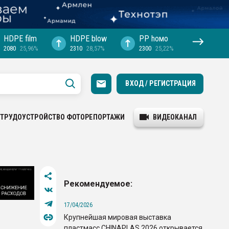
HDPE film
HDPE blow
PP hомо
2080
25,96%
2310
28,57%
2300
25,22%
ВХОД / РЕГИСТРАЦИЯ
ТРУДОУСТРОЙСТВО
ФОТОРЕПОРТАЖИ
ВИДЕОКАНАЛ
Рекомендуемое:
17/04/2026
Крупнейшая мировая выставка
пластмасс CHINAPLAS 2026 открывается