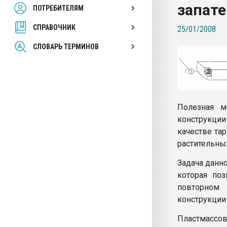
запат
ПОТРЕБИТЕЛЯМ
Armaloy PC/ABS-1IM че
СПРАВОЧНИК
25/01/2008
ПЕРЕЙТИ НА 
СЛОВАРЬ ТЕРМИНОВ
Полезная 
конструкци
качестве та
растительных
Задача данн
которая по
повторном 
конструкции
Пластмассов