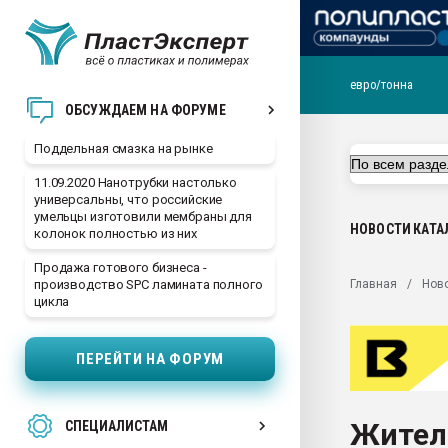
евро/тонна
Помощь в подборе мат
ОБСУЖДАЕМ НА ФОРУМЕ
Вакуум-формовочные 
Поддельная смазка на рынке
ближайшее подмосковье
Подмосковье, Москва
11.09.2020 Нанотрубки настолько
универсальны, что российские
28.07.2026 Автоматиза
умельцы изготовили мембраны для
первый план в перераб
НОВОСТИ
КАТА
колонок полностью из них
пластмасс
Продажа готового бизнеса -
28.07.2026 "Техноникол
Главная
Нов
производство SPC ламината полного
ситуацией на строител
цикла
Всё, что касается выду
бутылок
ПЕРЕЙТИ НА ФОРУМ
Материал поверхности 
вакуумного формовани
Жител
СПЕЦИАЛИСТАМ
Продам отходы Компо
поликарбоната и АБС-п