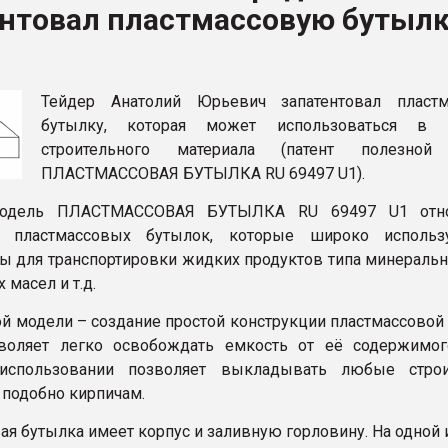
ентовал пластмассовую бутыл
рный цвет
ФОРУМ
Тейдер Анатолий Юрьевич запатентовал пласт
бутылку, которая может использоваться в к
строительного материала (патент полезной
ПЛАСТМАССОВАЯ БУТЫЛКА RU 69497 U1).
модель ПЛАСТМАССОВАЯ БУТЫЛКА RU 69497 U1 отно
и пластмассовых бутылок, которые широко использ
ры для транспортировки жидких продуктов типа минеральн
 масел и т.д.
ой модели – создание простой конструкции пластмассовой
зволяет легко освобождать емкость от её содержимог
использовании позволяет выкладывать любые строи
 подобно кирпичам.
ая бутылка имеет корпус и заливную горловину. На одной 