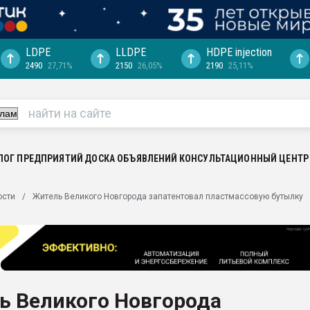
LDPE
LLDPE
HDPE injection
2490
27,71%
2150
26,05%
2190
25,11%
ериала
машины:
, с.-в.
ция выходит на
отке
ЛОГ ПРЕДПРИЯТИЙ
ДОСКА ОБЪЯВЛЕНИЙ
КОНСУЛЬТАЦИОННЫЙ ЦЕНТР
ь" довольна
ости
Житель Великого Новгорода запатентовал пластмассовую бутылку
ьном рынке
ва ПЭТ
пуансона для
я
ь Великого Новгорода
зиция
ластика