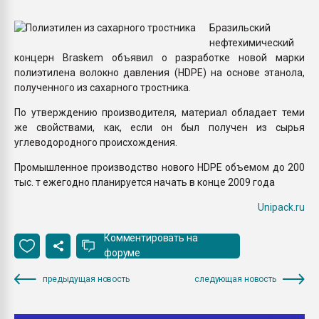
Всё, что касается выду
бутылок
Бразильский
нефтехимический
концерн Braskem объявил о разработке новой марки
ПЕРЕЙТИ НА 
полиэтилена волокно давления (HDPE) на основе этанола,
полученного из сахарного тростника.
По утверждению производителя, материал обладает теми
же свойствами, как, если он был получен из сырья
углеводородного происхождения.
Промышленное производство нового HDPE объемом до 200
тыс. т ежегодно планируется начать в конце 2009 года
Unipack.ru
Комментировать на
форуме
предыдущая новость
следующая новость