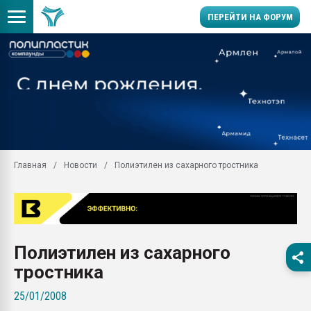
ПЕРЕЙТИ НА ФОРУМ
Продажа готового бизн
производство SPC лам
цикла
29.07.2026 ФРП помог 
заводу пластмасс" зах
ППЭ
Главная
Новости
Полиэтилен из сахарного тростника
Помощь в подборе мат
Вакуум-формовочные 
ближайшее подмосковье
Подмосковье, Москва
28.07.2026 Автоматиза
Полиэтилен из сахарного
первый план в перераб
пластмасс
тростника
28.07.2026 "Техноникол
25/01/2008
ситуацией на строител