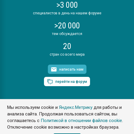
>3 000
специалистов в день на нашем форуме
>20 000
тем обсуждается
20
стран со всего мира
написать нам
перейти на форум
Мы используем cookie и
Яндекс.Метрику
для работы и
ПластЭксперт © 2006. Все права защищены
анализа сайта. Продолжая пользоваться сайтом, вы
Разрешается копирование материалов сайта с обязательной
ссылкой на www.e-plastic.ru
соглашаетесь с
Политикой в отношении файлов cookie
.
Отключение cookie возможно в настройках браузера.
Разработка сайта