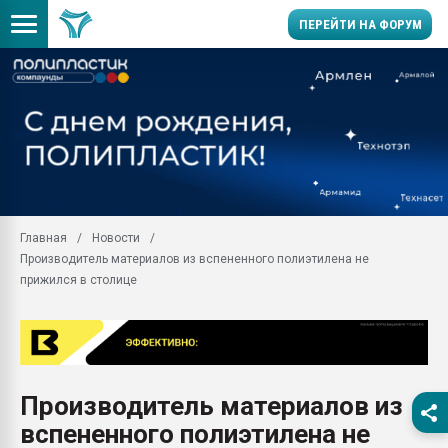
ПЕРЕЙТИ НА ФОРУМ
Продажа готового бизн
производство SPC лам
цикла
29.07.2026 ФРП помог 
заводу пластмасс" зах
ППЭ
Главная
Новости
Помощь в подборе мат
Производитель материалов из вспененного полиэтилена не
Вакуум-формовочные 
прижился в столице
ближайшее подмосковье
Подмосковье, Москва
28.07.2026 Автоматиза
первый план в перераб
пластмасс
Производитель материалов из
28.07.2026 "Техноникол
вспененного полиэтилена не
ситуацией на строител