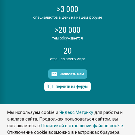
>3 000
специалистов в день на нашем форуме
>20 000
тем обсуждается
20
стран со всего мира
написать нам
перейти на форум
Мы используем cookie и
Яндекс.Метрику
для работы и
ПластЭксперт © 2006. Все права защищены
анализа сайта. Продолжая пользоваться сайтом, вы
Разрешается копирование материалов сайта с обязательной
ссылкой на www.e-plastic.ru
соглашаетесь с
Политикой в отношении файлов cookie
.
Отключение cookie возможно в настройках браузера.
Разработка сайта