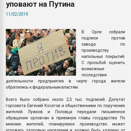
уповают на Путина
Всё, что касается выду
бутылок
11/02/2019
ПЕРЕЙТИ НА 
В Орле собрали
подписи против
завода по
производству
напольных покрытий.
С просьбой оценить
возможные
последствия
деятельности предприятия в черте города жители
обратились к федеральным властям.
Всего было собрано около 2,5 тыс. подписей. Депутат
горсовета Евгений Косогов и общественники по поручению
жителей Лужков и Половца передали письменное
обращение орловчан в приемную главы государства. По
мнению жителей, планируемое производство может
угрожать здоровью населения и должно быть удалено от