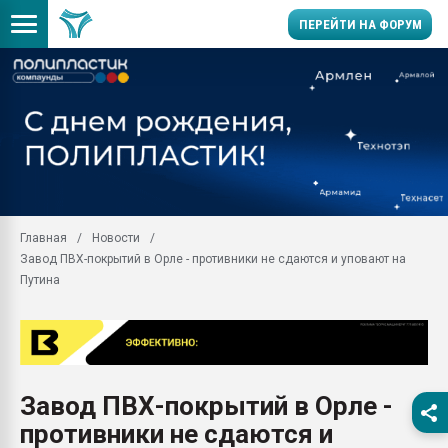
ПЕРЕЙТИ НА ФОРУМ
Продажа готового бизн
производство SPC лам
цикла
29.07.2026 ФРП помог 
заводу пластмасс" зах
ППЭ
Главная
Новости
Помощь в подборе мат
Завод ПВХ-покрытий в Орле - противники не сдаются и уповают на
Вакуум-формовочные 
Путина
ближайшее подмосковье
Подмосковье, Москва
28.07.2026 Автоматиза
первый план в перераб
пластмасс
Завод ПВХ-покрытий в Орле -
28.07.2026 "Техноникол
противники не сдаются и
ситуацией на строител