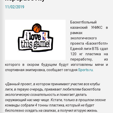
Всё, что касается выду
11/02/2019
бутылок
Баскетбольный
ПЕРЕЙТИ НА 
казанский УНИКС в
рамках
экологического
проекта «Баскетботл»
Единой лиги ВТБ сдал
120 кг пластика на
переработку, из
которого в скором будущем будут изготовлены мячи и
спортивная экипировка, сообщает сегодня
S
ports.ru
.
«Данный проект, в котором принимают участие все клубы
лиги, в первую очередь, прививает любителям баскетбола
экологическую сознательность и помогает делать
окружающий нас мир чище. Кстати, только в прошлом сезоне
команды собрали 4 тонны пластика, который не будет
бесполезно оседать на свалках, а получил вторую жизнь.