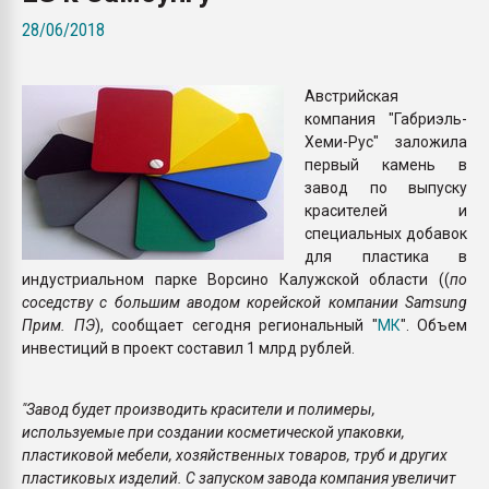
Всё, что касается выду
28/06/2018
бутылок
Австрийская
ПЕРЕЙТИ НА 
компания "Габриэль-
Хеми-Рус" заложила
первый камень в
завод по выпуску
красителей и
специальных добавок
для пластика в
индустриальном парке Ворсино Калужской области ((
по
соседству с большим аводом корейской компании Samsung
Прим. ПЭ
), сообщает сегодня региональный "
МК
". Объем
инвестиций в проект составил 1 млрд рублей.
"Завод будет производить красители и полимеры,
используемые при создании косметической упаковки,
пластиковой мебели, хозяйственных товаров, труб и других
пластиковых изделий. С запуском завода компания увеличит