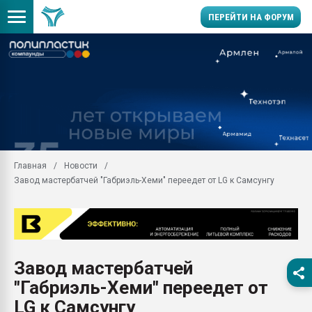
ПЕРЕЙТИ НА ФОРУМ
Продажа готового бизн
производство SPC лам
цикла
29.07.2026 ФРП помог 
заводу пластмасс" зах
ППЭ
Главная
Новости
Помощь в подборе мат
Завод мастербатчей "Габриэль-Хеми" переедет от LG к Самсунгу
Вакуум-формовочные 
ближайшее подмосковье
Подмосковье, Москва
28.07.2026 Автоматиза
первый план в перераб
Завод мастербатчей
пластмасс
"Габриэль-Хеми" переедет от
28.07.2026 "Техноникол
ситуацией на строител
LG к Самсунгу