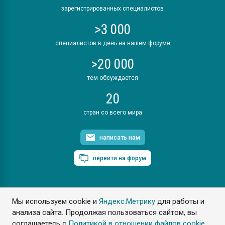
зарегистрированных специалистов
>3 000
специалистов в день на нашем форуме
>20 000
тем обсуждается
20
стран со всего мира
написать нам
перейти на форум
Мы используем cookie и
Яндекс.Метрику
для работы и
ПластЭксперт © 2006. Все права защищены
анализа сайта. Продолжая пользоваться сайтом, вы
Разрешается копирование материалов сайта с обязательной
ссылкой на www.e-plastic.ru
соглашаетесь с
Политикой в отношении файлов cookie
.