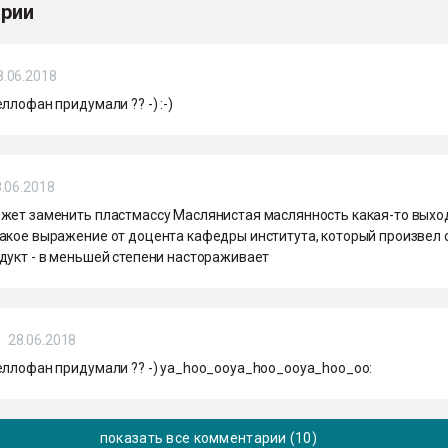
рии
8.06.2018
ллофан придумали ?? -) :-)
.06.2018
жет заменить пластмассу Маслянистая маслянность какая-то выхо
акое выражение от доцента кафедры института, который произвел 
дукт - в меньшей степени настораживает
28.06.2018
еллофан придумали ?? -) ya_hoo_ooya_hoo_ooya_hoo_oo:
показать все комментарии (10)