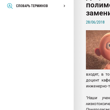
полим
Всё, что касается выду
СЛОВАРЬ ТЕРМИНОВ
бутылок
замени
28/06/2018
ПЕРЕЙТИ НА 
входят, в т
доцент каф
инженерно-т
"Наши уче
низкотоксич
Предполага