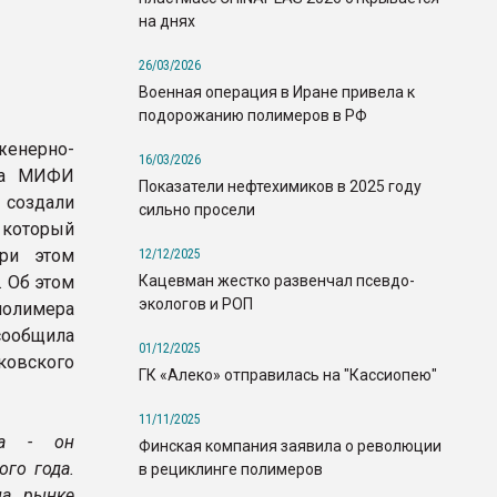
на днях
26/03/2026
Военная операция в Иране привела к
подорожанию полимеров в РФ
нерно-
16/03/2026
ала МИФИ
Показатели нефтехимиков в 2025 году
создали
сильно просели
который
при этом
12/12/2025
Кацевман жестко развенчал псевдо-
. Об этом
экологов и РОП
полимера
сообщила
01/12/2025
ковского
ГК «Алеко» отправилась на "Кассиопею"
11/11/2025
ла - он
Финская компания заявила о революции
ого года.
в рециклинге полимеров
на рынке