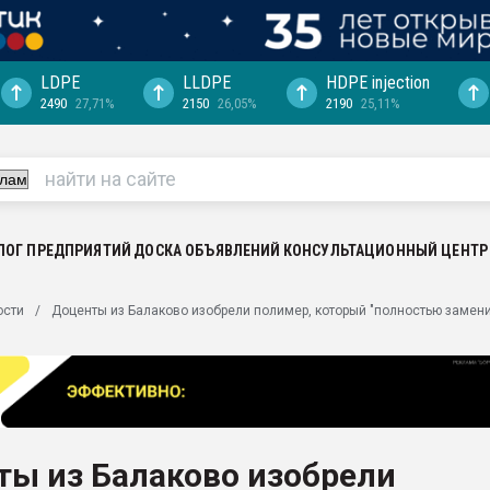
LDPE
LLDPE
HDPE injection
2490
27,71%
2150
26,05%
2190
25,11%
еса -
ината полного
"Ижевскому
ватить рынок
ЛОГ ПРЕДПРИЯТИЙ
ДОСКА ОБЪЯВЛЕНИЙ
КОНСУЛЬТАЦИОННЫЙ ЦЕНТР
ериала
машины:
ости
Доценты из Балаково изобрели полимер, который "полностью замен
, с.-в.
ция выходит на
отке
ь" довольна
ты из Балаково изобрели
ьном рынке