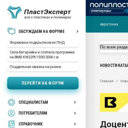
евро/тонна
Продажа готового бизн
ОБСУЖДАЕМ НА ФОРУМЕ
производство SPC лам
цикла
Формовка подкрылков из ПНД
29.07.2026 ФРП помог 
Села батарейка и слетела программа
заводу пластмасс" зах
на BMB KW22PI/1300 2006 г.в.
ППЭ
НОВОСТИ
КАТА
Поддельная смазка на рынке
Помощь в подборе мат
Вакуум-формовочные 
Главная
Нов
ПЕРЕЙТИ НА ФОРУМ
ближайшее подмосковье
Подмосковье, Москва
28.07.2026 Автоматиза
СПЕЦИАЛИСТАМ
первый план в перераб
пластмасс
ПОТРЕБИТЕЛЯМ
28.07.2026 "Техноникол
Доцен
ситуацией на строител
СПРАВОЧНИК