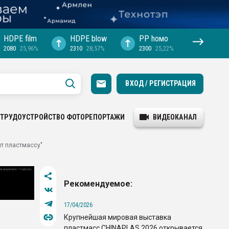
HDPE film
HDPE blow
PP hомо
2080
25,96%
2310
28,57%
2300
25,22%
ВХОД / РЕГИСТРАЦИЯ
ТРУДОУСТРОЙСТВО
ФОТОРЕПОРТАЖИ
ВИДЕОКАНАЛ
ит пластмассу"
Рекомендуемое:
17/04/2026
Крупнейшая мировая выставка
пластмасс CHINAPLAS 2026 открывается