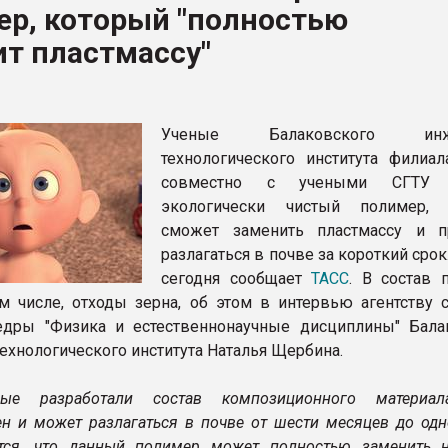
ер, который "полностью
ва ПЭТ
т пластмассу"
ФОРУМ
Ученые Балаковского инже
технологического института фили
совместно с учеными СГТУ 
экологически чистый полимер, 
сможет заменить пластмассу и 
разлагаться в почве за короткий срок
сегодня сообщает
ТАСС
. В состав 
ом числе, отходы зерна, об этом в интервью агентству 
едры "Физика и естественнонаучные дисциплины" Бала
ехнологического института Наталья Щербина.
ные разработали состав композиционного материа
ен и может разлагаться в почве от шести месяцев до одн
ется, что данный полимер может полностью заменить 