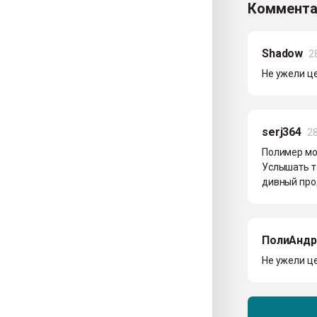
Коммента
Shadow
2
Не ужели це
serj364
28
Полимер мо
Услышать т
дивный про
ПолиАндр
Не ужели ц