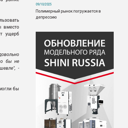
09/10/2025
Полимерный рынок погружается в
депрессию
льзовать
ы вместо
ит ущерб
довольно
ло бы не
евле", -
могли бы