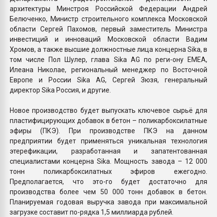
архитектуры Минстроя Российской Федерации Андрей
Белюченко, Министр строительного комплекса Московской
области Сергей Пахомов, первый заместитель Министра
инвестиций и инноваций Московской области Вадим
Хромов, а также высшие должностные лица концерна Sika, в
том числе Пол Шулер, глава Sika AG по реги-ону EMEA,
Илеана Николае, региональный менеджер по Восточной
Европе и России Sika AG, Сергей Зюзя, генеральный
директор Sika Россия, и другие.
Новое производство будет выпускать ключевое сырьё для
пластифицирующих добавок в бетон – поликарбоксилатные
эфиры (ПКЭ). При производстве ПКЭ на данном
предприятии будет применяться уникальная технология
этерефикации, разработанная и запатентованная
специалистами концерна Sika. Мощность завода – 12 000
тонн поликарбоксилатных эфиров ежегодно.
Предполагается, что это-го будет достаточно для
производства более чем 50 000 тонн добавок в бетон.
Планируемая годовая выручка завода при максимальной
загрузке составит по-рядка 1,5 миллиарда рублей.