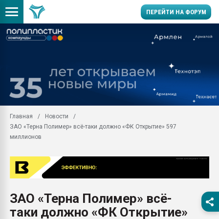
ПЕРЕЙТИ НА ФОРУМ
Продажа готового бизн
производство SPC лам
цикла
29.07.2026 ФРП помог 
заводу пластмасс" зах
ППЭ
Главная
Новости
Помощь в подборе мат
ЗАО «Терна Полимер» всё-таки должно «ФК Открытие» 597
Вакуум-формовочные 
миллионов
ближайшее подмосковье
Подмосковье, Москва
28.07.2026 Автоматиза
первый план в перераб
пластмасс
ЗАО «Терна Полимер» всё-
28.07.2026 "Техноникол
таки должно «ФК Открытие»
ситуацией на строител