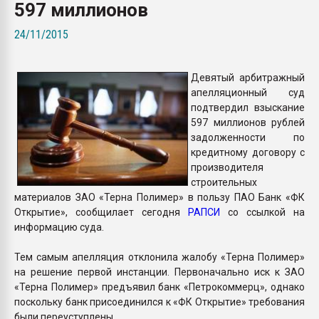
597 миллионов
Всё, что касается выду
бутылок
24/11/2015
ПЕРЕЙТИ НА 
Девятый арбитражный
апелляционный суд
подтвердил взыскание
597 миллионов рублей
задолженности по
кредитному договору с
производителя
строительных
материалов ЗАО «Терна Полимер» в пользу ПАО Банк «ФК
Открытие», сообщилает сегодня
РАПСИ
со ссылкой на
информацию суда.
Тем самым апелляция отклонила жалобу «Терна Полимер»
на решение первой инстанции. Первоначально иск к ЗАО
«Терна Полимер» предъявил банк «Петрокоммерц», однако
поскольку банк присоединился к «ФК Открытие» требования
были переуступлены.