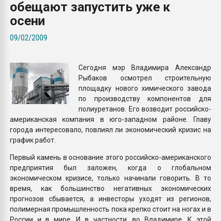
обещают запустить уже к
пластмасс
осени
28.07.2026 "Техноникол
ситуацией на строител
09/02/2009
ПЕРЕЙТИ НА 
Сегодня мэр Владимира Александр
Рыбаков осмотрел строительную
площадку нового химического завода
по производству компонентов для
полиуретанов. Его возводит российско-
американская компания в юго-западном районе. Главу
города интересовало, повлиял ли экономический кризис на
график работ.
Первый камень в основание этого российско-американского
предприятия был заложен, когда о глобальном
экономическом кризисе, только начинали говорить. В то
время, как большинство негативных экономических
прогнозов сбывается, а инвесторы уходят из регионов,
полимерная промышленность пока крепко стоит на ногах и в
России и в мире. И в частности, во Владимире. К этой