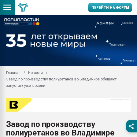
ПЕРЕЙТИ НА ФОРУМ
11.09.2020 Нанотрубки
универсальны, что рос
умельцы изготовили м
колонок полностью из 
Продажа готового бизн
производство SPC лам
цикла
Главная
Новости
Завод по производству полиуретанов во Владимире обещают
29.07.2026 ФРП помог 
заводу пластмасс" зах
запустить уже к осени
ППЭ
Помощь в подборе мат
Вакуум-формовочные 
ближайшее подмосковье
Подмосковье, Москва
Завод по производству
полиуретанов во Владимире
28.07.2026 Автоматиза
первый план в перераб