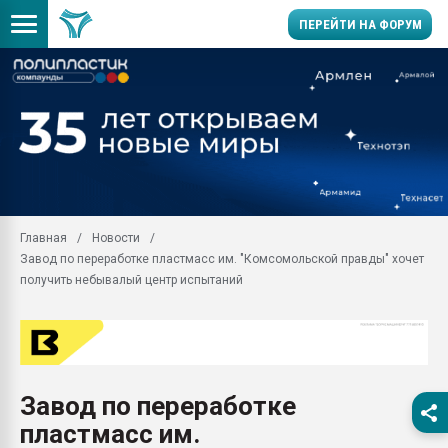
ПЕРЕЙТИ НА ФОРУМ
Продажа готового бизн
производство SPC лам
цикла
29.07.2026 ФРП помог 
заводу пластмасс" зах
ППЭ
Главная
Новости
Помощь в подборе мат
Завод по переработке пластмасс им. "Комсомольской правды" хочет
Вакуум-формовочные 
получить небывалый центр испытаний
ближайшее подмосковье
Подмосковье, Москва
28.07.2026 Автоматиза
первый план в перераб
пластмасс
Завод по переработке
28.07.2026 "Техноникол
пластмасс им.
ситуацией на строител