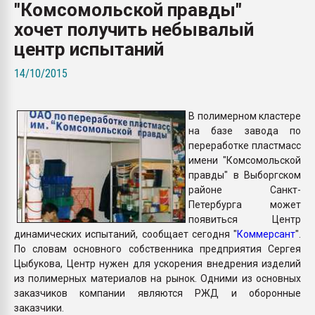
"Комсомольской правды"
Всё, что касается выду
бутылок
хочет получить небывалый
центр испытаний
ПЕРЕЙТИ НА 
14/10/2015
В полимерном кластере
на базе завода по
переработке пластмасс
имени "Комсомольской
правды" в Выборгском
районе Санкт-
Петербурга может
появиться Центр
динамических испытаний, сообщает сегодня "
Коммерсант
".
По словам основного собственника предприятия Сергея
Цыбукова, Центр нужен для ускорения внедрения изделий
из полимерных материалов на рынок. Одними из основных
заказчиков компании являются РЖД и оборонные
заказчики.