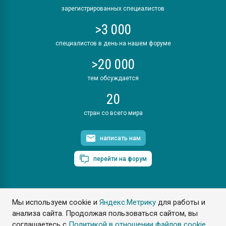
зарегистрированных специалистов
>3 000
специалистов в день на нашем форуме
>20 000
тем обсуждается
20
стран со всего мира
написать нам
перейти на форум
Мы используем cookie и
Яндекс.Метрику
для работы и
ПластЭксперт © 2006. Все права защищены
анализа сайта. Продолжая пользоваться сайтом, вы
Разрешается копирование материалов сайта с обязательной
ссылкой на www.e-plastic.ru
соглашаетесь с
Политикой в отношении файлов cookie
.