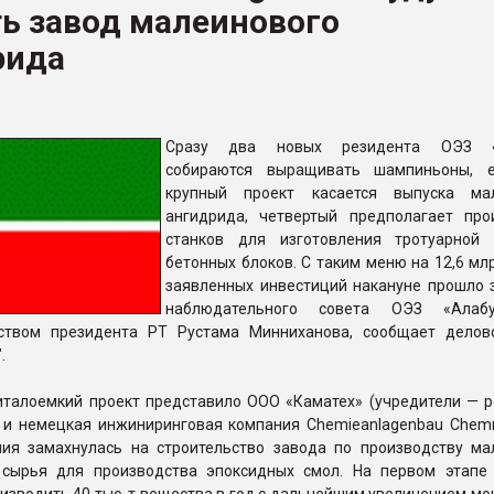
ь завод малеинового
рный цвет
рида
ФОРУМ
Сразу два новых резидента ОЭЗ «
собираются выращивать шампиньоны, 
крупный проект касается выпуска мал
ангидрида, четвертый предполагает про
станков для изготовления тротуарной
бетонных блоков. С таким меню на 12,6 мл
заявленных инвестиций накануне прошло 
наблюдательного совета ОЭЗ «Алаб
ством президента РТ Рустама Минниханова, сообщает делов
".
италоемкий проект представило ООО «Каматех» (учредители — р
 и немецкая инжиниринговая компания Chemieanlagenbau Chem
ния замахнулась на строительство завода по производству ма
сырья для производства эпоксидных смол. На первом этапе