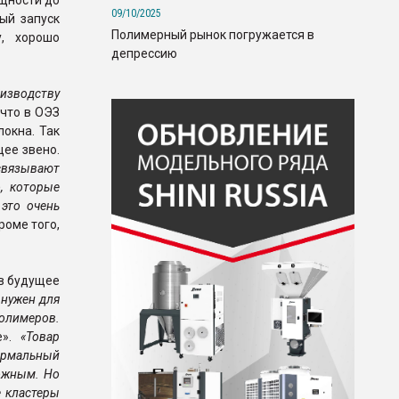
ощности до
09/10/2025
ый запуск
Полимерный рынок погружается в
у, хорошо
депрессию
изводству
 что в ОЭЗ
окна. Так
щее звено.
вязывают
, которые
это очень
роме того,
 в будущее
 нужен для
олимеров.
e».
«Товар
нормальный
ложным. Но
е кластеры