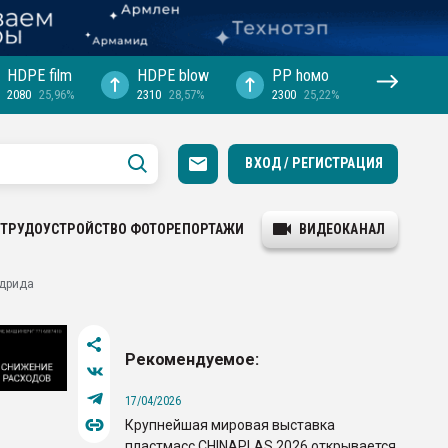
HDPE film
HDPE blow
PP hомо
2080
25,96%
2310
28,57%
2300
25,22%
ВХОД / РЕГИСТРАЦИЯ
ТРУДОУСТРОЙСТВО
ФОТОРЕПОРТАЖИ
ВИДЕОКАНАЛ
идрида
Рекомендуемое:
17/04/2026
Крупнейшая мировая выставка
пластмасс CHINAPLAS 2026 открывается