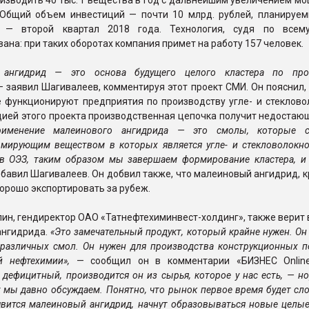
изводить 40 тыс. т вещества в год с дальнейшим увеличением м
. Общий объем инвестиций — почти 10 млрд. рублей, планируем
а — второй квартал 2018 года. Технология, судя по всем
ана: при таких оборотах компания примет на работу 157 человек.
 ангидрид — это основа будущего целого кластера по про
— заявил Шагивалеев, комментируя этот проект СМИ. Он пояснил,
 функционируют предприятия по производству угле- и стекловол
цией этого проекта производственная цепочка получит недостаю
рименение малеинового ангидрида — это смолы, которые с
рмирующим веществом в которых является угле- и стекловолокно
 в ОЭЗ, таким образом мы завершаем формирование кластера, и 
обавил Шагивалеев. Он добвил также, что малеиновый ангидрид, к
орошо экспортировать за рубеж.
ин, гендиректор ОАО «Татнефтехиминвест-холдинг», также верит
ангидрида.
«Это замечательный продукт, который крайне нужен. Он
 различных смол. Он нужен для производства конструкционных п
й нефтехимии»,
— сообщил он в комментарии «БИЗНЕС Onlin
 дефицитный, производится он из сырья, которое у нас есть, — 
ту мы давно обсуждаем. Понятно, что рынок первое время будет с
явится малеиновый ангидрид, начнут образовываться новые целы