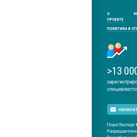
О
К
ПРОЕКТЕ
ПОЛИТИКА В О
>13 00
зарегистрир
специалисто
написа
ПластЭксперт 
Разрешается к