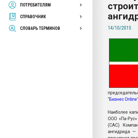
строит
ПОТРЕБИТЕЛЯМ
Armaloy PC/ABS-1IM че
ангид
СПРАВОЧНИК
ПЕРЕЙТИ НА 
14/10/2015
СЛОВАРЬ ТЕРМИНОВ
председатель
"
Бизнес Online
Наиболее кап
ООО «Па-Рус»
(САС). Компа
ангидрида — 