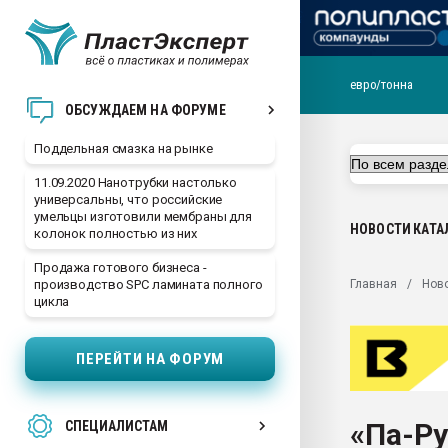
евро/тонна
Помощь в подборе мат
ОБСУЖДАЕМ НА ФОРУМЕ
Вакуум-формовочные 
Поддельная смазка на рынке
ближайшее подмосковье
Подмосковье, Москва
11.09.2020 Нанотрубки настолько
универсальны, что российские
28.07.2026 Автоматиза
умельцы изготовили мембраны для
первый план в перераб
НОВОСТИ
КАТА
колонок полностью из них
пластмасс
Продажа готового бизнеса -
28.07.2026 "Техноникол
Главная
Нов
производство SPC ламината полного
ситуацией на строител
цикла
Всё, что касается выду
бутылок
ПЕРЕЙТИ НА ФОРУМ
Материал поверхности 
вакуумного формовани
«Па-Ру
СПЕЦИАЛИСТАМ
Продам отходы Компо
поликарбоната и АБС-п