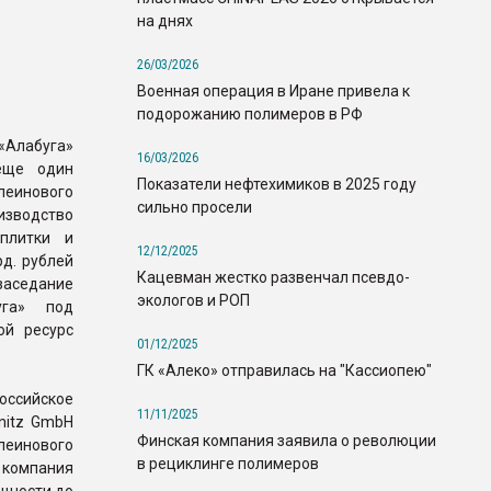
на днях
26/03/2026
Военная операция в Иране привела к
подорожанию полимеров в РФ
Алабуга»
16/03/2026
еще один
Показатели нефтехимиков в 2025 году
еинового
сильно просели
изводство
 плитки и
12/12/2025
рд. рублей
Кацевман жестко развенчал псевдо-
заседание
экологов и РОП
уга» под
ой ресурс
01/12/2025
ГК «Алеко» отправилась на "Кассиопею"
оссийское
11/11/2025
nitz GmbH
Финская компания заявила о революции
леинового
в рециклинге полимеров
 компания