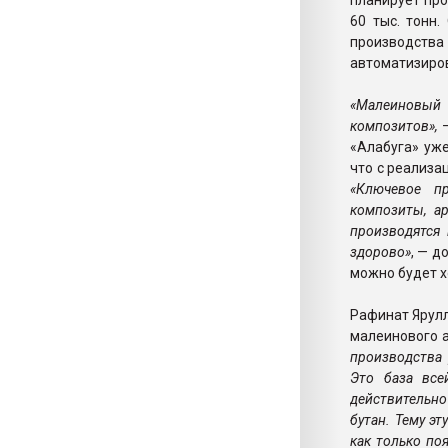
планирует про
60 тыс. тонн
производств
автоматизиров
«Малеиновый
композитов»,
«Алабуга» уже
что с реализа
«Ключевое п
композиты, а
производятся
здорово»
, — д
можно будет х
Рафинат Ярулл
малеинового 
производства
Это база все
действительно
бутан. Тему э
как только по