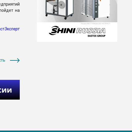
редприятий
пойдет на
стЭксперт
сть