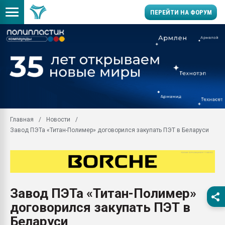
ПЕРЕЙТИ НА ФОРУМ
Помощь в подборе мат
Вакуум-формовочные 
ближайшее подмосковье
Подмосковье, Москва
28.07.2026 Автоматиза
первый план в перераб
Главная
Новости
пластмасс
Завод ПЭТа «Титан-Полимер» договорился закупать ПЭТ в Беларуси
28.07.2026 "Техноникол
ситуацией на строител
Всё, что касается выду
бутылок
Завод ПЭТа «Титан-Полимер»
Материал поверхности 
вакуумного формовани
договорился закупать ПЭТ в
Продам отходы Компо
Беларуси
поликарбоната и АБС-п