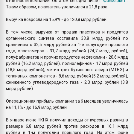
отчетности компании. Об этом сегодня пишет
"Финмаркет"
.
Таким образом, показатель увеличился в 21,8 раза.
Выручка возросла на 15,9% - до 120,8 млрд рублей.
В том числе, выручка от продаж пластиков и продуктов
органического синтеза составила 33,8 млрд рублей по
сравнению с 32,5 млрд рублей за 1-е полугодие прошлого
года, эластомеров - 31,7 млрд рублей (24,7 млрд рублей),
полуфабрикатов и прочих продуктов нефтехимии - 20,6 млрд
рублей (16,2 млрд рублей), полиолефинов - 17 млрд рублей
(18,5 млрд рублей), метил-трет-бутилового эфира (МТБЭ) и
топливных компонентов - 8,6 млрд рублей (5,2 млрд рублей),
сжиженного углеводородного газа - 2,3 млрд рублей (3,8
млрд рублей).
Операционная прибыль компании за 6 месяцев увеличилась
на 11,1% - до 16,9 млрд рублей.
В январе-июне НКНХ получил доходы от курсовых разниц в
размере 6,8 млрд рублей против расходов в 16,1 млрд
рублей в 1-м полугодии прошлого года. На этом фоне