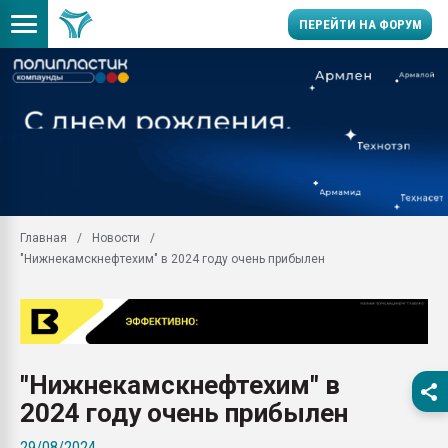
ПЕРЕЙТИ НА ФОРУМ
Продажа готового бизн
производство SPC лам
цикла
29.07.2026 ФРП помог 
заводу пластмасс" зах
ППЭ
Главная
Новости
Помощь в подборе мат
"Нижнекамскнефтехим" в 2024 году очень прибылен
Вакуум-формовочные 
ближайшее подмосковье
Подмосковье, Москва
28.07.2026 Автоматиза
первый план в перераб
"Нижнекамскнефтехим" в
пластмасс
2024 году очень прибылен
28.07.2026 "Техноникол
ситуацией на строител
29/08/2024