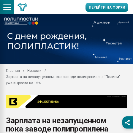
ПЕРЕЙТИ НА ФОРУМ
Продажа готового бизн
производство SPC лам
цикла
29.07.2026 ФРП помог 
заводу пластмасс" зах
ППЭ
Главная
Новости
Помощь в подборе мат
Зарплата на незапущенном пока заводе полипропилена "Полиом"
Вакуум-формовочные 
уже выросла на 15%
ближайшее подмосковье
Подмосковье, Москва
28.07.2026 Автоматиза
первый план в перераб
пластмасс
Зарплата на незапущенном
28.07.2026 "Техноникол
пока заводе полипропилена
ситуацией на строител