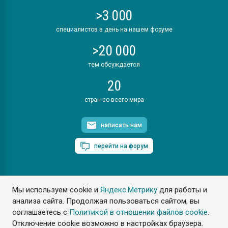
>3 000
специалистов в день на нашем форуме
>20 000
тем обсуждается
20
стран со всего мира
написать нам
перейти на форум
Мы используем cookie и
Яндекс.Метрику
для работы и
ПластЭксперт © 2006. Все права защищены
анализа сайта. Продолжая пользоваться сайтом, вы
Разрешается копирование материалов сайта с обязательной
ссылкой на www.e-plastic.ru
соглашаетесь с
Политикой в отношении файлов cookie
.
Отключение cookie возможно в настройках браузера.
Разработка сайта