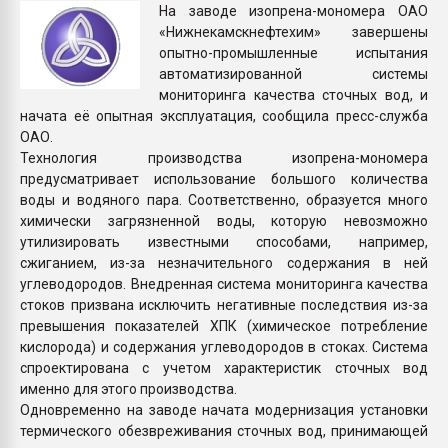
На заводе изопрена-мономера ОАО
Всё, что касается выду
«Нижнекамскнефтехим» завершены
бутылок
опытно-промышленные испытания
автоматизированной системы
ПЕРЕЙТИ НА 
мониторинга качества сточных вод, и
начата её опытная эксплуатация, сообщила пресс-служба
ОАО.
Технология производства изопрена-мономера
предусматривает использование большого количества
воды и водяного пара. Соответственно, образуется много
химически загрязненной воды, которую невозможно
утилизировать известными способами, например,
сжиганием, из-за незначительного содержания в ней
углеводородов. Внедренная система мониторинга качества
стоков призвана исключить негативные последствия из-за
превышения показателей ХПК (химическое потребление
кислорода) и содержания углеводородов в стоках. Система
спроектирована с учетом характеристик сточных вод
именно для этого производства.
Одновременно на заводе начата модернизация установки
термического обезвреживания сточных вод, принимающей