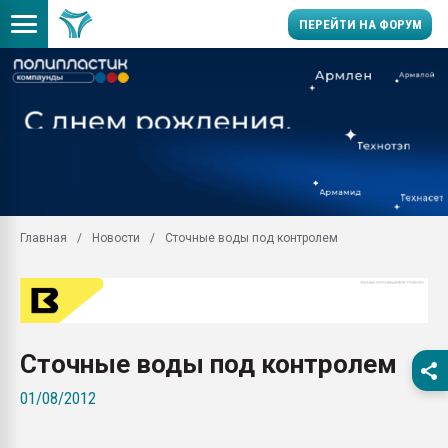
ПЕРЕЙТИ НА ФОРУМ
Продажа готового бизн
производство SPC лам
цикла
29.07.2026 ФРП помог 
заводу пластмасс" зах
ППЭ
Главная
Новости
Сточные воды под контролем
Помощь в подборе мат
Вакуум-формовочные 
ближайшее подмосковье
Подмосковье, Москва
28.07.2026 Автоматиза
Сточные воды под контролем
первый план в перераб
пластмасс
01/08/2012
28.07.2026 "Техноникол
ситуацией на строител