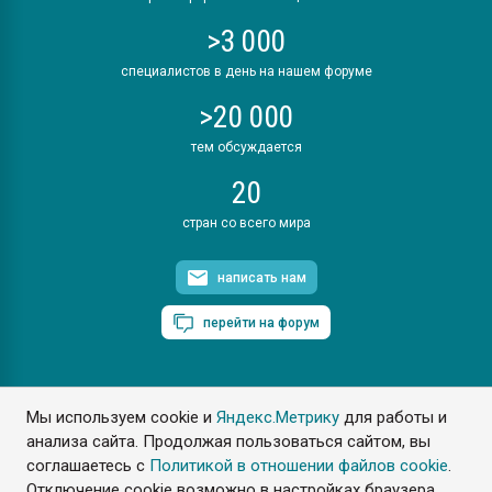
>3 000
специалистов в день на нашем форуме
>20 000
тем обсуждается
20
стран со всего мира
написать нам
перейти на форум
Мы используем cookie и
Яндекс.Метрику
для работы и
ПластЭксперт © 2006. Все права защищены
анализа сайта. Продолжая пользоваться сайтом, вы
Разрешается копирование материалов сайта с обязательной
ссылкой на www.e-plastic.ru
соглашаетесь с
Политикой в отношении файлов cookie
.
Отключение cookie возможно в настройках браузера.
Разработка сайта