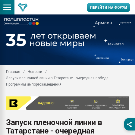
ПЕРЕЙТИ НА ФОРУМ
Продажа готового бизн
производство SPC лам
цикла
29.07.2026 ФРП помог 
заводу пластмасс" зах
ППЭ
Главная
Новости
Помощь в подборе мат
Запуск пленочной линии в Татарстане - очередная победа
Вакуум-формовочные 
Программы импортозамещения
ближайшее подмосковье
Подмосковье, Москва
28.07.2026 Автоматиза
первый план в перераб
пластмасс
Запуск пленочной линии в
28.07.2026 "Техноникол
Татарстане - очередная
ситуацией на строител