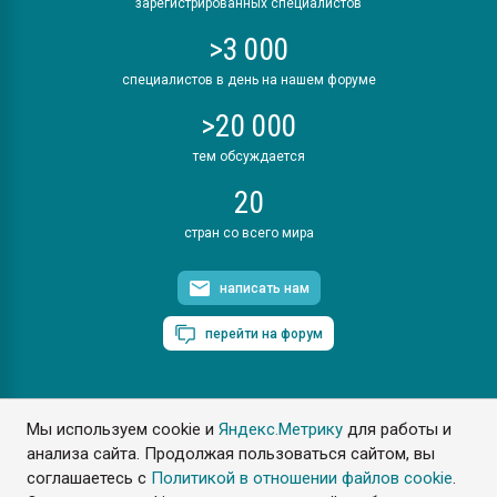
зарегистрированных специалистов
>3 000
специалистов в день на нашем форуме
>20 000
тем обсуждается
20
стран со всего мира
написать нам
перейти на форум
Мы используем cookie и
Яндекс.Метрику
для работы и
ПластЭксперт © 2006. Все права защищены
анализа сайта. Продолжая пользоваться сайтом, вы
Разрешается копирование материалов сайта с обязательной
ссылкой на www.e-plastic.ru
соглашаетесь с
Политикой в отношении файлов cookie
.