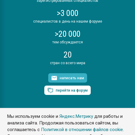
зарегистрированных специалистов
>3 000
специалистов в день на нашем форуме
>20 000
тем обсуждается
20
стран со всего мира
написать нам
перейти на форум
Мы используем cookie и
Яндекс.Метрику
для работы и
ПластЭксперт © 2006. Все права защищены
анализа сайта. Продолжая пользоваться сайтом, вы
Разрешается копирование материалов сайта с обязательной
ссылкой на www.e-plastic.ru
соглашаетесь с
Политикой в отношении файлов cookie
.