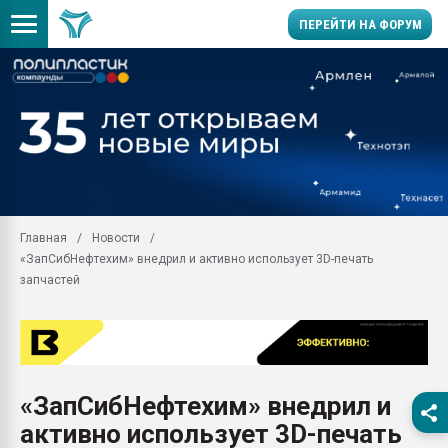
ПЕРЕЙТИ НА ФОРУМ
Продажа готового бизн
производство SPC лам
цикла
29.07.2026 ФРП помог 
заводу пластмасс" зах
ППЭ
Главная
Новости
Помощь в подборе мат
«ЗапСибНефтехим» внедрил и активно использует 3D-печать
Вакуум-формовочные 
запчастей
ближайшее подмосковье
Подмосковье, Москва
28.07.2026 Автоматиза
первый план в перераб
пластмасс
«ЗапСибНефтехим» внедрил и
28.07.2026 "Техноникол
активно использует 3D-печать
ситуацией на строител